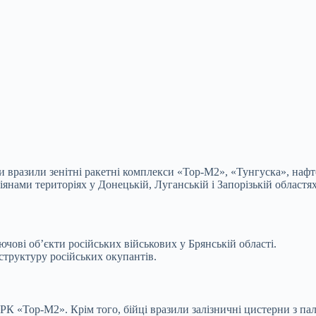
вразили зенітні ракетні комплекси «Тор-М2», «Тунгуска», нафтов
янами територіях у Донецькій, Луганській і Запорізькій областях
ючові об’єкти російських військових у Брянській області.
структуру російських окупантів.
РК «Тор-М2». Крім того, бійці вразили залізничні цистерни з п