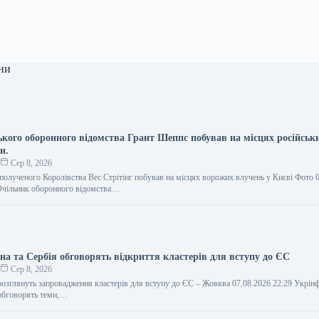
ни
ького оборонного відомства Грант Шеппс побував на місцях російськи
и.
о
Сер 8, 2026
полученого Королівства Вес Стрітінг побував на місцях ворожих влучень у Києві Фото 
Очільник оборонного відомства…
на та Сербія обговорять відкриття кластерів для вступу до ЄС
о
Сер 8, 2026
 розглянуть запровадження кластерів для вступу до ЄС – Жовква 07.08.2026 22:29 Укрі
 обговорять теми,…