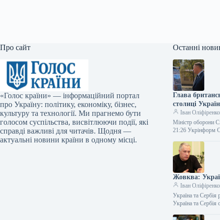
Про сайт
Останні нови
«Голос країни» — інформаційний портал
Глава британс
про Україну: політику, економіку, бізнес,
столиці Україн
культуру та технології. Ми прагнемо бути
Іван Оліфіренк
голосом суспільства, висвітлюючи події, які
Міністр оборони С
справді важливі для читачів. Щодня —
21:26 Укрінформ 
актуальні новини країни в одному місці.
Жовква: Украї
Іван Оліфіренк
Україна та Сербія
Україна та Сербія