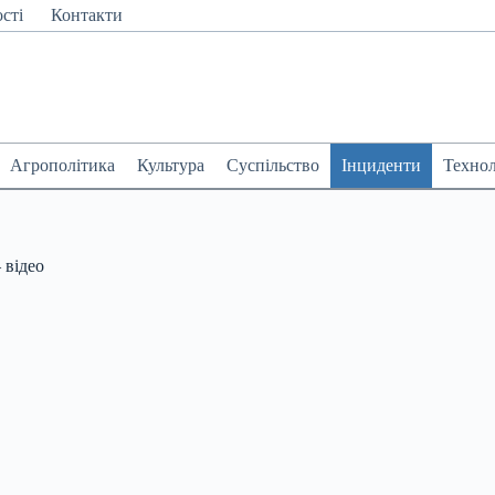
сті
Контакти
Агрополітика
Культура
Суспільство
Інциденти
Технол
 відео