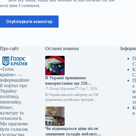
next time I comment.
Опублікувати коментар
Про сайт
Останні новини
Інформ
П
С
«Голос
К
країни» —
С
В Україні припинено
інформаційни
П
використання ще 250
й портал про
а
російських програм та видів
Назар Марченко
Сер 7, 2026
Україну:
к
техніки — Delo.ua
В Україні наклали заборону на 250
політику,
н
додаткових російських програм
економіку,
ті
Державна служба України з питань
бізнес,
К
спеціального зв’язку та захисту
культуру та
и
інформації збільшила…
технології.
Ми прагнемо
Чи підвищаться ціни після
бути голосом
знищення складів поблизу
суспільства,