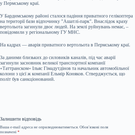
у Пермському краї.
У Бардимському районі сталося падіння приватного гелікоптера
на території бази відпочинку "Ашатлі-парк". Внаслідок краху
вертольота загинули двоє людей. На землі руйнувань немає, –
повідомили у регіональному ГУ МНС.
На кадрах — аварія приватного вертольота в Пермському краї.
За даними близьких до силовиків каналів, під час аварії
загинули засновник великої транспортної компанії
«Таттранском» Ільяс Гімадутдінов та начальник автомобільної
колони з цієї ж компанії Ельмір Коняков. Стверджується, що
політ був санкціонований.
Залишити відповідь
Ваша e-mail адреса не оприлюднюватиметься.
Обов’язкові поля
позначені
*