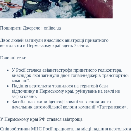
Поширити
Джерело:
online.ua
Двоє людей загинули внаслідок авіатрощі приватного
вертольота в Пермському краї вдень 7 січня.
Головні тези:
У Росії сталася авіакатастрофа приватного гелікоптера,
внаслідок якої загинули двоє топменеджерів транспортної
компанії.
Падіння вертольота трапилося на території бази
відпочинку в Пермському краї, руйнувань на землі не
зафіксовано.
Загиблі пасажири ідентифіковані як засновник та
начальник автомобільної колони компанії «Таттранском».
У Пермському краї РФ
сталася авіатроща
Співробітники МНС Росії працюють на місці падіння вертольота