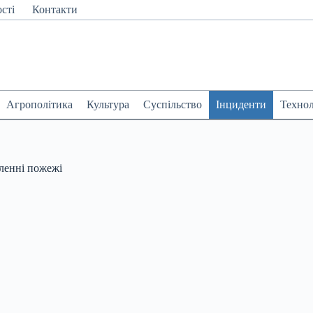
сті
Контакти
Агрополітика
Культура
Суспільство
Інциденти
Технол
ленні пожежі