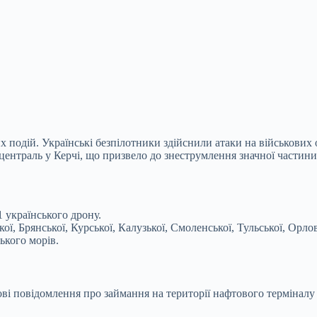
одій. Українські безпілотники здійснили атаки на військових об
централь у Керчі, що призвело до знеструмлення значної частин
 українського дрону.
ої, Брянської, Курської, Калузької, Смоленської, Тульської, Орло
кого морів.
ві повідомлення про займання на території нафтового терміналу 