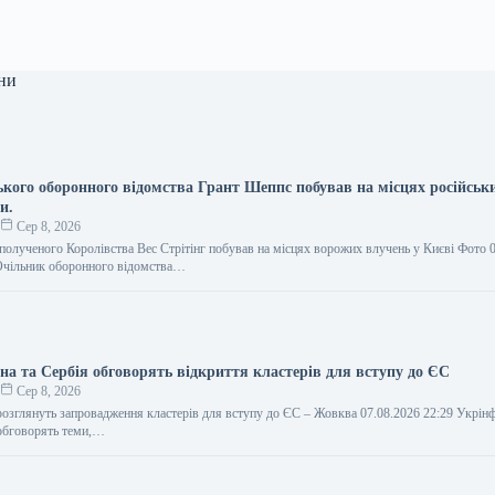
ни
ького оборонного відомства Грант Шеппс побував на місцях російськи
и.
о
Сер 8, 2026
полученого Королівства Вес Стрітінг побував на місцях ворожих влучень у Києві Фото 
Очільник оборонного відомства…
на та Сербія обговорять відкриття кластерів для вступу до ЄС
о
Сер 8, 2026
 розглянуть запровадження кластерів для вступу до ЄС – Жовква 07.08.2026 22:29 Укрі
 обговорять теми,…