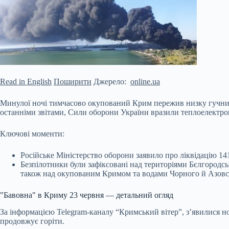
Read in English
Поширити
Джерело:
online.ua
Минулої ночі тимчасово окупований Крим пережив низку гучних п
останніми звітами, Сили оборони України вразили теплоелектро
Ключові моменти:
Російське Міністерство оборони заявило про ліквідацію 141
Безпілотники були зафіксовані над
територіями Бєлгородськ
також над окупованим Кримом та водами Чорного й Азовсь
"Бавовна" в Криму 23 червня — детальний огляд
За інформацією Telegram-каналу “Кримський вітер”, з’явилися но
продовжує горіти.