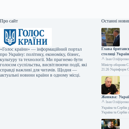
Про сайт
Останні нови
«Голос країни» — інформаційний портал
Глава британс
про Україну: політику, економіку, бізнес,
столиці Україн
культуру та технології. Ми прагнемо бути
Іван Оліфіренк
голосом суспільства, висвітлюючи події, які
Міністр оборони С
справді важливі для читачів. Щодня —
21:26 Укрінформ 
актуальні новини країни в одному місці.
Жовква: Украї
Іван Оліфіренк
Україна та Сербія
Україна та Сербія