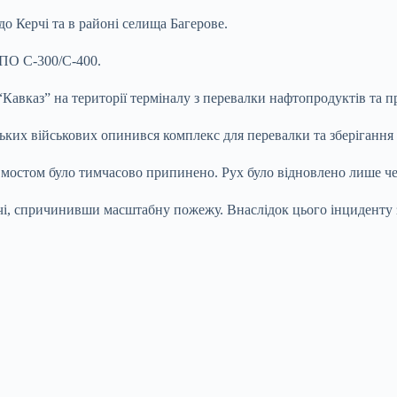
о Керчі та в районі селища Багерове.
ППО С-300/С-400.
авказ” на території терміналу з перевалки нафтопродуктів та пр
ських військових опинився комплекс для перевалки та зберігання
мостом було тимчасово припинено. Рух було відновлено лише чер
і, спричинивши масштабну пожежу. Внаслідок цього інциденту з