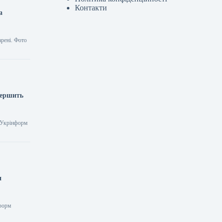
Контакти
а
рені. Фото
вершить
2 Укрінформ
и
нформ