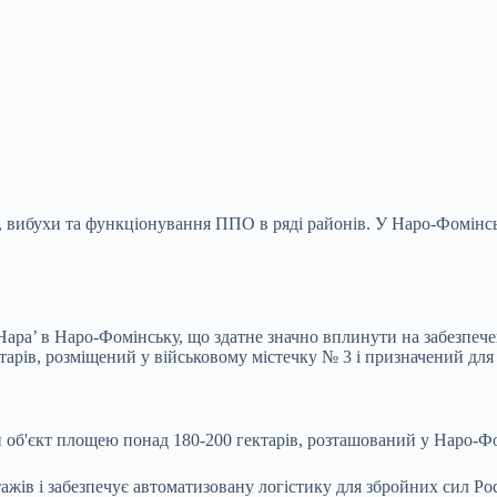
, вибухи та функціонування ППО в ряді районів. У Наро-Фомінс
ара’ в Наро-Фомінську, що здатне значно вплинути на забезпечен
тарів, розміщений у військовому
містечку № 3 і призначений для 
б'єкт площею понад 180-200 гектарів, розташований у Наро-Фомі
ажів і забезпечує автоматизовану логістику для збройних сил Рос