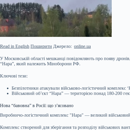
Read in English
Поширити
Джерело:
online.ua
У Московській області мешканці повідомляють про появу дронів
“Нара”, який належить Міноборони РФ.
Ключові тези:
Безпілотники атакували військово-логістичний комплекс ‘Н
Військовий об’єкт “Нара” — територією понад 180-200 гек
Нова “бавовна” в Росії: що з’ясовано
Виробничо-логістичний комплекс "Нара" — великий військовий о
Комплекс створений для зберігання та розподілу військових вант