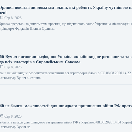
рлика показав дипломатам плани, які роблять Україну чутнішою н
ені.
о
Сер 8, 2026
рлика представила дипломатам проєкти, що підсилюють голос України на міжнародній а
 Укрінформ Фундація Пилипа Орлика…
бії Вучич висловив надію, що Україна якнайшвидше розпочне та за
до всіх кластерів з Європейським Союзом.
о
Сер 8, 2026
аїні якнайшвидше розпочати та завершити всі переговорні блоки з ЄС 08.08.2026 14:2
 Александар Вучич висловив…
бії не бачить можливостей для швидкого припинення війни РФ прот
о
Сер 8, 2026
не бачить шляхів для швидкого завершення війни РФ з Україною 08.08.2026 14:34 Укрі
 Александар Вучич не…