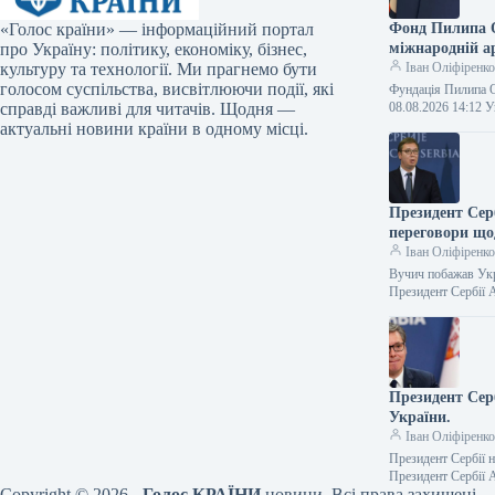
«Голос країни» — інформаційний портал
Фонд Пилипа О
про Україну: політику, економіку, бізнес,
міжнародній ар
культуру та технології. Ми прагнемо бути
Іван Оліфіренк
голосом суспільства, висвітлюючи події, які
Фундація Пилипа О
справді важливі для читачів. Щодня —
08.08.2026 14:12
актуальні новини країни в одному місці.
Президент Сер
переговори що
Іван Оліфіренк
Вучич побажав Укр
Президент Сербії
Президент Сер
України.
Іван Оліфіренк
Президент Сербії 
Президент Сербії
Copyright © 2026 -
Голос КРАЇНИ
новини. Всі права захищені.