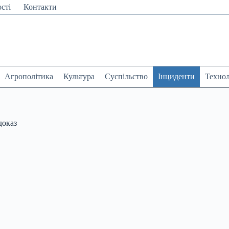
сті
Контакти
Агрополітика
Культура
Суспільство
Інциденти
Технол
доказ