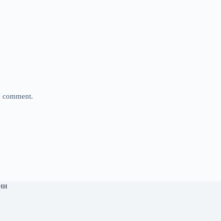
 I comment.
ни