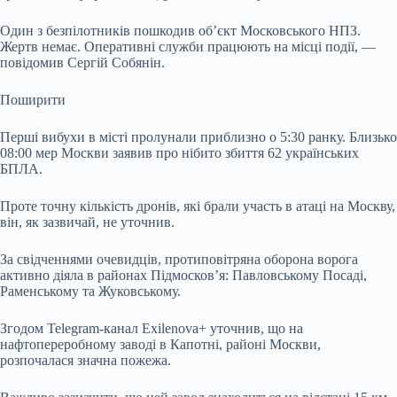
Один з безпілотників пошкодив об’єкт Московського НПЗ.
Жертв немає. Оперативні служби працюють на місці події, —
повідомив Сергій Собянін.
Поширити
Перші вибухи в місті пролунали приблизно о 5:30 ранку. Близько
08:00 мер Москви заявив про нібито збиття 62 українських
БПЛА.
Проте точну кількість дронів, які брали участь в атаці на Москву,
він, як зазвичай, не уточнив.
За свідченнями очевидців, протиповітряна оборона ворога
активно діяла в районах Підмосков’я: Павловському Посаді,
Раменському та Жуковському.
Згодом Telegram-канал Exilenova+ уточнив, що на
нафтопереробному заводі в Капотні, районі Москви,
розпочалася значна пожежа.