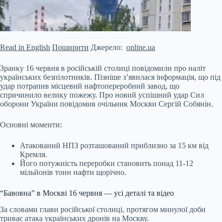
Read in English
Поширити
Джерело:
online.ua
Зранку 16 червня в російській столиці повідомили про наліт
українських безпілотників. Пізніше з’явилася інформація, що під
удар потрапив місцевий нафтопереробний завод, що
спричинило велику пожежу. Про новий успішний удар Сил
оборони України повідомив очільник Москви Сергій Собянін.
Основні моменти:
Атакований НПЗ розташований приблизно за 15 км від
Кремля.
Його потужність переробки становить понад 11-12
мільйонів тонн нафти щорічно.
“Бавовна” в
Москві 16 червня — усі деталі та відео
За словами глави російської столиці, протягом минулої доби
триває атака українських дронів на Москву.