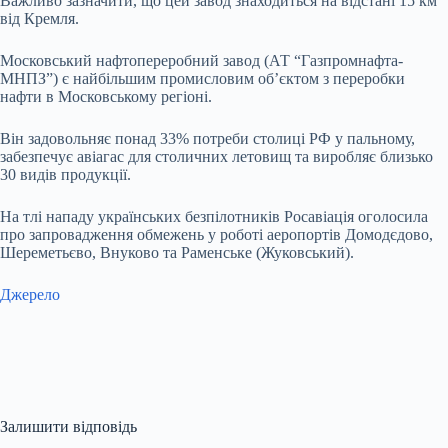
Важливо зазначити, що цей завод знаходиться на відстані 15 км
від Кремля.
Московський нафтопереробний завод (АТ “Газпромнафта-
МНПЗ”) є найбільшим промисловим об’єктом з переробки
нафти в Московському регіоні.
Він задовольняє понад 33% потреби столиці РФ у пальному,
забезпечує авіагас для столичних летовищ та виробляє близько
30 видів продукції.
На тлі нападу українських безпілотників Росавіація оголосила
про запровадження обмежень у роботі аеропортів Домодєдово,
Шереметьєво, Внуково та Раменське (Жуковський).
Джерело
Залишити відповідь