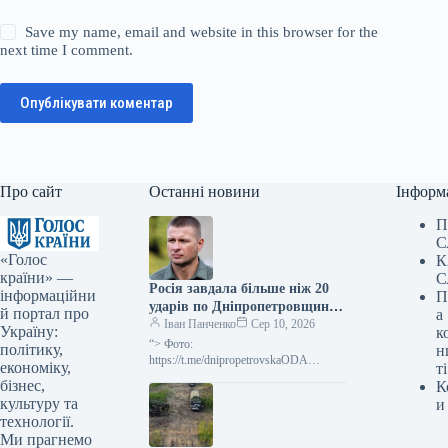
Save my name, email and website in this browser for the
next time I comment.
Опублікувати коментар
Про сайт
Останні новини
Інформ
П
С
«Голос
К
країни» —
С
Росія завдала більше ніж 20
інформаційни
П
ударів по Дніпропетровщині,
й портал про
а
інфраструктура зазнала
Іван Панченко
Сер 10, 2026
Україну:
к
пошкоджень
“> Фото:
політику,
н
https://t.me/dnipropetrovskaODA
економіку,
ті
Дніпропетровську область було
бізнес,
К
обстріляно понад 20 разів російськими
культуру та
и
загарбниками, що призвело до
технології.
пошкодження цивільних об’єктів, як
Ми прагнемо
поінформував…