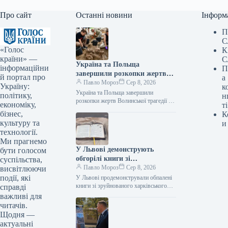
Про сайт
Останні новини
Інформ
П
С
«Голос
К
країни» —
С
Україна та Польща
інформаційни
П
завершили розкопки жертв
й портал про
а
Волинської трагедії у двох
Павло Мороз
Сер 8, 2026
Україну:
к
волинських селах.
Україна та Польща завершили
політику,
н
розкопки жертв Волинської трагедії у
економіку,
ті
двох населених пунктах Волині Фото:
бізнес,
К
x.com/ipngovpl/ Підпишіться на нас у
культуру та
и
Google…
технології.
Ми прагнемо
У Львові демонструють
бути голосом
обгорілі книги зі
суспільства,
зруйнованого харківського
Павло Мороз
Сер 8, 2026
висвітлюючи
складу
події, які
У Львові продемонстрували обпалені
книги зі зруйнованого харківського
справді
складу Фото: facebook.com/Fabulabook
важливі для
Підпишіться на нас в Google додати
читачів.
зараз Українські видавничі…
Щодня —
актуальні