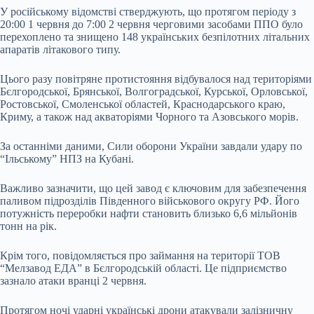
У російському відомстві стверджують, що протягом періоду з
20:00 1 червня до 7:00 2 червня черговими засобами ППО було
перехоплено та знищено 148 українських безпілотних літальних
апаратів літакового типу.
Цього разу повітряне протистояння відбувалося над територіями
Бєлгородської, Брянської, Волгоградської, Курської, Орловської,
Ростовської, Смоленської областей, Краснодарського краю,
Криму, а також над акваторіями Чорного та Азовського морів.
За останніми даними, Сили оборони України завдали удару по
“Ільському” НПЗ на Кубані.
Важливо зазначити, що цей завод є ключовим для забезпечення
паливом підрозділів Південного військового округу РФ. Його
потужність переробки нафти становить близько 6,6 мільйонів
тонн на рік.
Крім того, повідомляється про займання на території ТОВ
“Мелзавод ЕДА” в Бєлгородській області. Це підприємство
зазнало атаки вранці 2 червня.
Протягом ночі ударні українські дрони атакували залізничну