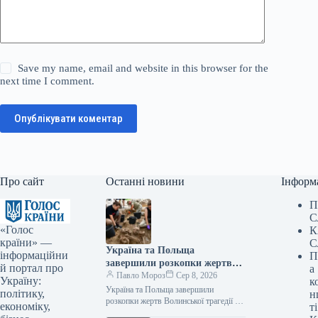
Save my name, email and website in this browser for the
next time I comment.
Опублікувати коментар
Про сайт
Останні новини
Інформ
П
С
«Голос
К
країни» —
С
Україна та Польща
інформаційни
П
завершили розкопки жертв
й портал про
а
Волинської трагедії у двох
Павло Мороз
Сер 8, 2026
Україну:
к
волинських селах.
Україна та Польща завершили
політику,
н
розкопки жертв Волинської трагедії у
економіку,
ті
двох населених пунктах Волині Фото: