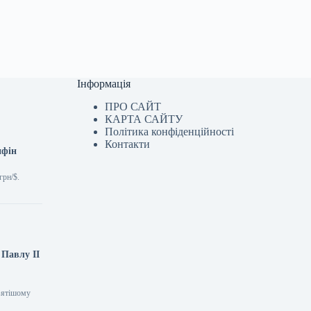
Інформація
ПРО САЙТ
КАРТА САЙТУ
Політика конфіденційності
Контакти
нфін
грн/$.
 Павлу II
Святішому