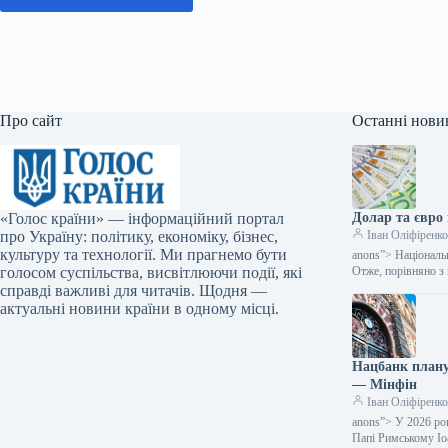
Про сайт
Останні нови
«Голос країни» — інформаційний портал
Долар та євро
про Україну: політику, економіку, бізнес,
Іван Оліфіренк
культуру та технології. Ми прагнемо бути
anons”> Національн
голосом суспільства, висвітлюючи події, які
Отже, порівняно з
справді важливі для читачів. Щодня —
актуальні новини країни в одному місці.
Нацбанк плану
— Мінфін
Іван Оліфіренк
anons”> У 2026 ро
Папі Римському І