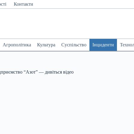
сті
Контакти
Агрополітика
Культура
Суспільство
Інциденти
Технол
дприємство “Азот” — дивіться відео