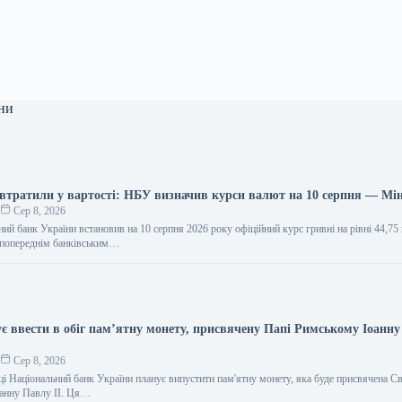
ни
 втратили у вартості: НБУ визначив курси валют на 10 серпня — Мі
о
Сер 8, 2026
ий банк України встановив на 10 серпня 2026 року офіційний курс гривні на рівні 44,75 
 попереднім банківським…
є ввести в обіг пам’ятну монету, присвячену Папі Римському Іоанну
о
Сер 8, 2026
ці Національний банк України планує випустити пам'ятну монету, яка буде присвячена 
оанну Павлу II. Ця…