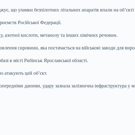
джує, що уламки безпілотних літальних апаратів впали на об’єкт
риємств Російської Федерації.
, азотної кислоти, метанолу та інших хімічних речовин.
товлення сировини, яка постачається на військові заводи для ви
базі в місті Рибінськ Ярославської області.
о атакують цей об’єкт.
опередніми даними, удару зазнала залізнична інфраструктура у мі