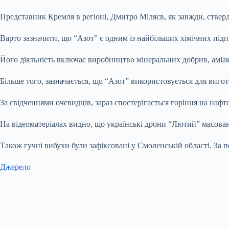
Представник Кремля в регіоні, Дмитро Міляєв, як завжди, ствер
Варто зазначити, що “Азот” є одним із найбільших хімічних підп
Його діяльність включає виробництво мінеральних добрив, аміаку
Більше того, зазначається, що “Азот” використовується для виго
За свідченнями очевидців, зараз спостерігається горіння на нафто
На відеоматеріалах видно, що українські дрони “Лютий” масован
Також гучні вибухи були зафіксовані у Смоленській області. За п
Джерело