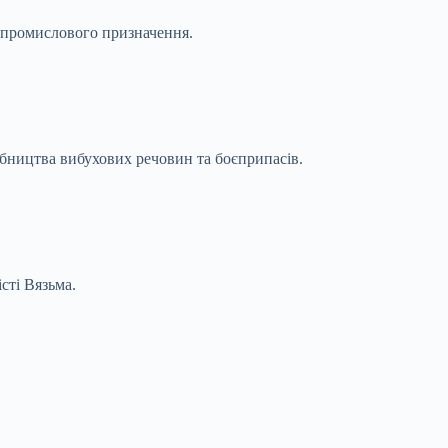
і промислового призначення.
робництва вибухових речовин та боєприпасів.
сті Вязьма.