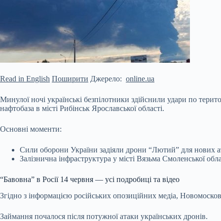
Read in English
Поширити
Джерело:
online.ua
Минулої ночі українські безпілотники здійснили удари по територ
нафтобаза в місті Рибінськ Ярославської області.
Основні моменти:
Сили оборони України задіяли дрони “Лютий” для нових а
Залізнична інфраструктура у місті Вязьма Смоленської обла
“Бавовна” в Росії 14 червня — усі подробиці та відео
Згідно з
інформацією російських опозиційних медіа, Новомосковс
Займання почалося після потужної атаки українських дронів.