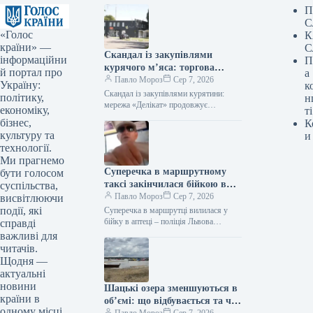
П
С
«Голос
К
країни» —
С
Скандал із закупівлями
інформаційни
П
курячого м’яса: торгова
й портал про
а
мережа “Делікат” продовжує
Павло Мороз
Сер 7, 2026
Україну:
к
реалізацію продукції
Скандал із закупівлями курятини:
політику,
н
птахофабрики, яку
мережа «Делікат» продовжує
економіку,
ті
продавати продукцію птахофабрики,
звинувачують у екологічному
бізнес,
К
звинувачуваної в екологічному терорі
тероризмі
культуру та
и
Підпишіться на нас в Google додати…
технології.
Ми прагнемо
Суперечка в маршрутному
бути голосом
таксі закінчилася бійкою в
суспільства,
аптеці, поліцейські Львова
Павло Мороз
Сер 7, 2026
висвітлюючи
проводять розслідування події
події, які
Суперечка в маршрутці вилилася у
бійку в аптеці – поліція Львова
справді
розбирається в ситуації Фото:
важливі для
відеозапис Підпишіться на нас у…
читачів.
Щодня —
актуальні
новини
Шацькі озера зменшуються в
країни в
об’ємі: що відбувається та чи
одному місці.