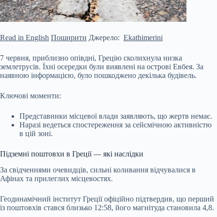
Read in English
Поширити
Джерело:
Ekathimerini
7 червня, приблизно опівдні, Грецію сколихнула низка
землетрусів. Їхні осередки були виявлені на острові Евбея. За
наявною інформацією, було пошкоджено декілька будівель.
Ключові моменти:
Представники місцевої влади заявляють, що жертв немає.
Наразі ведеться спостереження за сейсмічною активністю
в цій зоні.
Підземні поштовхи в Греції — які наслідки
За свідченнями очевидців, сильні коливання відчувалися в
Афінах та прилеглих місцевостях.
Геодинамічний інститут Греції офіційно підтвердив, що перший
із поштовхів стався близько 12:58, його магнітуда становила 4,8.