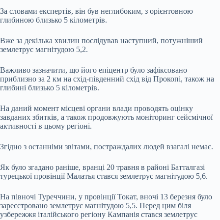
За словами експертів, він був неглибоким, з орієнтовною
глибиною близько 5 кілометрів.
Вже за декілька хвилин послідував наступний, потужніший
землетрус магнітудою 5,2.
Важливо зазначити, що його епіцентр було зафіксовано
приблизно за 2 км на схід-південний схід від Прокопі, також на
глибині близько 5 кілометрів.
На даний момент місцеві органи влади проводять оцінку
завданих збитків, а також продовжують моніторинг сейсмічної
активності в цьому регіоні.
Згідно з останніми звітами, постраждалих людей взагалі немає.
Як було згадано раніше, вранці 20 травня в районі Батталгазі
турецької провінції Малатья стався землетрус магнітудою 5,6.
На півночі Туреччини, у провінції Токат, вночі 13 березня було
зареєстровано землетрус магнітудою 5,5. Перед цим біля
узбережжя італійського регіону Кампанія стався землетрус