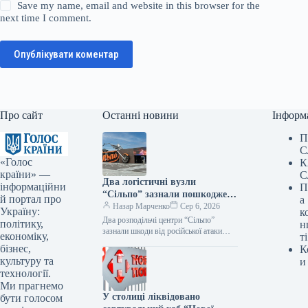
Save my name, email and website in this browser for the
next time I comment.
Опублікувати коментар
Про сайт
Останні новини
Інформ
П
С
«Голос
К
країни» —
С
Два логістичні вузли
інформаційни
П
“Сільпо” зазнали пошкоджень
й портал про
а
від російського нападу —
Назар Марченко
Сер 6, 2026
Україну:
к
Delo.ua
Два розподільчі центри “Сільпо”
політику,
н
зазнали шкоди від російської атаки
економіку,
ті
Внаслідок обстрілу з боку Росії 5
бізнес,
К
серпня, спалахнули пожежі на двох…
культуру та
и
технології.
Ми прагнемо
У столиці ліквідовано
бути голосом