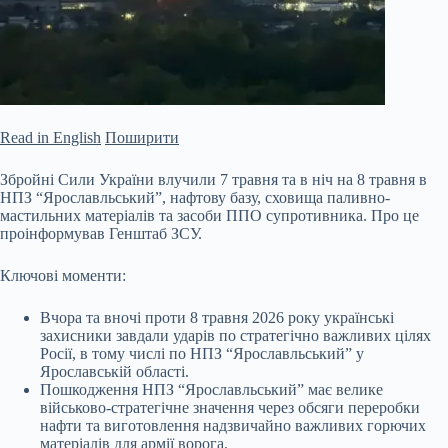
Read in English
Поширити
Збройні Сили України влучили 7 травня та в ніч на 8 травня в
НПЗ “Ярославльський”, нафтову базу, сховища паливно-
мастильних матеріалів та засоби ППО супротивника. Про це
проінформував Генштаб ЗСУ.
Ключові моменти:
Вчора та вночі проти 8 травня 2026 року українські
захисники завдали ударів по стратегічно важливих цілях
Росії, в тому числі по НПЗ “Ярославльський” у
Ярославській області.
Пошкодження НПЗ “Ярославльський” має велике
військово-стратегічне
значення через обсяги переробки
нафти та виготовлення надзвичайно важливих горючих
матеріалів для армії ворога.