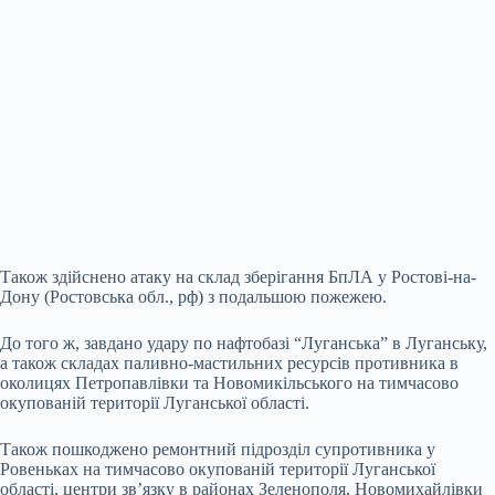
Також здійснено атаку на склад зберігання БпЛА у Ростові-на-
Дону (Ростовська обл., рф) з подальшою пожежею.
До того ж, завдано удару по нафтобазі “Луганська” в Луганську,
а також складах паливно-мастильних ресурсів противника в
околицях Петропавлівки та Новомикільського на тимчасово
окупованій території Луганської області.
Також пошкоджено ремонтний підрозділ супротивника у
Ровеньках на тимчасово окупованій території Луганської
області, центри зв’язку в районах Зеленополя, Новомихайлівки