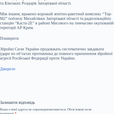
та Кінських Роздорів Запорізької області.
Між іншим, вражено ворожий зенітно-ракетний комплекс “Тор-
М2” поблизу Михайлівки Запорізької області та радіолокаційну
станцію “Каста-2Е” в районі Мисового на тимчасово окупованій
території АР Крим.
Поширити
Збройні Сили України продовжать систематично завдавати
удари по об’єктах противника до повного припинення збройної
агресії Російської Федерації проти України.
Джерело
Залишити відповідь
Ваша e-mail адреса не оприлюднюватиметься.
Обов’язкові поля
позначені
*