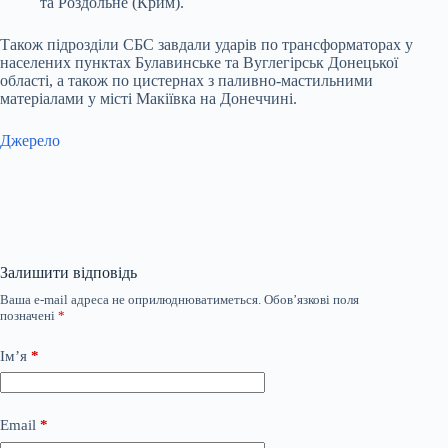
та Роздольне (Крим).
Також підрозділи СБС завдали ударів по трансформаторах у
населених пунктах Булавинське та Вуглегірськ Донецької
області, а також по цистернах з паливно-мастильними
матеріалами у місті Макіївка на Донеччині.
Джерело
Залишити відповідь
Ваша e-mail адреса не оприлюднюватиметься.
Обов’язкові поля
позначені
*
Ім’я
*
Email
*