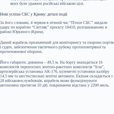
яких були уражені російські військові цілі.
Нові успіхи СБС у Криму: деталі події
За його словами, 4 червня в нічний час “Птахи СБС” завдали
удару по кораблю “Світляк” проєкту 10410, розташованому в
районі Юркіного (Крим).
Даний корабель призначений для моніторингу та охорони портів
і суден, забезпечення тактичного рубежу протиповітряної та
протичовнової оборони.
Його габарити: довжина – 49,5 м. На борту знаходиться 16
комплектів переносних зенітно-ракетних комплексів “Ігла”,
артилерійська установка АК-176, кулеметні установки калібру
14,5 мм та шестиствольні зенітні автомати. Екіпаж складається з
28 військовослужбовців, корабель може функціонувати
автономно протягом 10 діб, покриваючи відстань у 2200 миль.