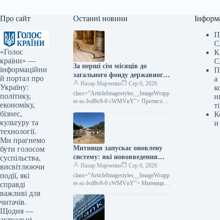
Про сайт
Останні новини
Інформ
П
С
«Голос
К
країни» —
С
За перші сім місяців до
інформаційни
П
загального фонду державного
й портал про
а
бюджету надійшло понад 2
Назар Марченко
Сер 6, 2026
Україну:
к
трильйони гривень
class=”ArticleImagestyles__ImageWrapp
політику,
н
(ілюстрація)
er-sc-lvd8v9-0 cWMVnY”> Протягом
економіку,
ті
7 місяців поточного року до
бізнес,
К
загального фонду державного
культуру та
и
бюджету було зараховано понад 2
технології.
трильйони гривень (інфографіка)За
Ми прагнемо
попередніми…
Митниця запускає оновлену
бути голосом
систему: які нововведення
суспільства,
чекати
Назар Марченко
Сер 6, 2026
висвітлюючи
події, які
class=”ArticleImagestyles__ImageWrapp
er-sc-lvd8v9-0 cWMVnY”> Митниця
справді
готує запуск нової системи: що
важливі для
змінитьсяДержавна митна служба
читачів.
України готується до запуску першої в
Щодня —
країні стаціонарної системи…
актуальні