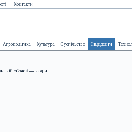
сті
Контакти
Агрополітика
Культура
Суспільство
Інциденти
Технол
нській області — кадри