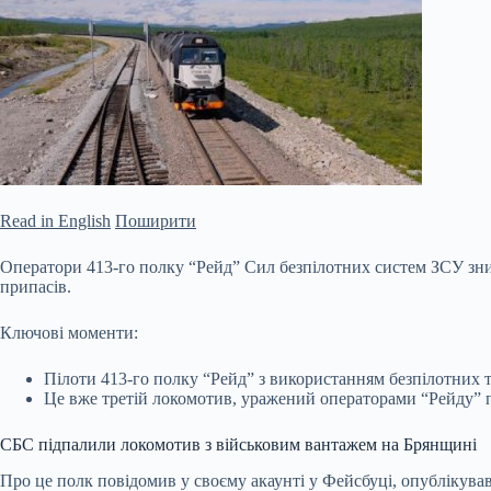
Read in English
Поширити
Оператори 413-го полку “Рейд” Сил безпілотних систем ЗСУ зни
припасів.
Ключові моменти:
Пілоти 413-го полку “Рейд” з використанням безпілотних 
Це вже третій локомотив, уражений операторами “Рейду” п
СБС підпалили локомотив з військовим вантажем на Брянщині
Про це полк повідомив у своєму акаунті у Фейсбуці, опублікував