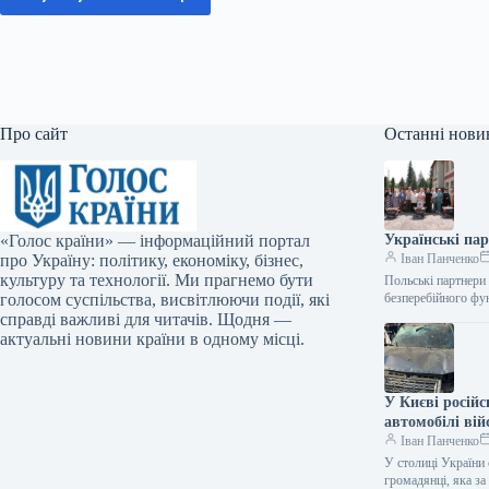
Про сайт
Останні нови
«Голос країни» — інформаційний портал
Українські па
про Україну: політику, економіку, бізнес,
Іван Панченко
культуру та технології. Ми прагнемо бути
Польські партнери
голосом суспільства, висвітлюючи події, які
безперебійного фу
справді важливі для читачів. Щодня —
актуальні новини країни в одному місці.
У Києві російс
автомобілі вій
Іван Панченко
У столиці України 
громадянці, яка з