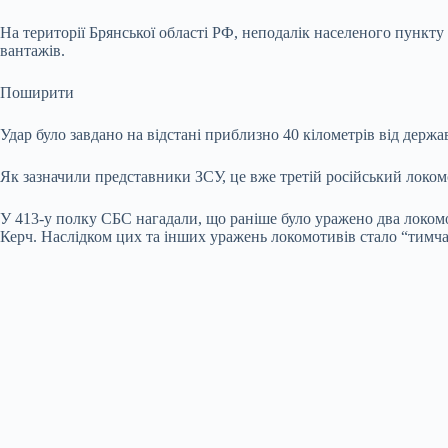
На території Брянської області РФ, неподалік населеного пунк
вантажів.
Поширити
Удар було завдано на відстані приблизно 40 кілометрів від держ
Як зазначили представники ЗСУ, це вже третій російський локом
У 413-у полку СБС нагадали, що раніше було уражено два локомо
Керч. Наслідком цих та інших уражень локомотивів стало “тимч