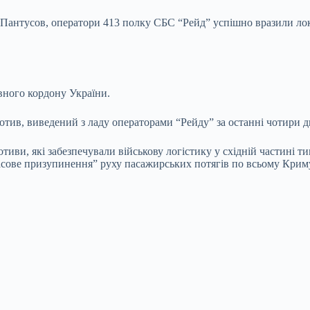
ту Пантусов, оператори 413 полку СБС “Рейд” успішно вразили л
авного кордону України.
отив, виведений з ладу операторами “Рейду” за останні чотири д
тиви, які забезпечували військову логістику у східній частині 
асове призупинення” руху пасажирських потягів по всьому Криму