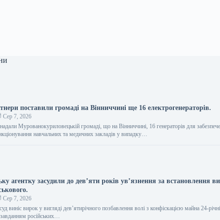
ни
ртнери поставили громаді на Вінниччині ще 16 електрогенераторів.
Сер 7, 2026
 надали Мурованокуриловецькій громаді, що на Вінниччині, 16 генераторів для забезпеч
нкціонування навчальних та медичних закладів у випадку…
ьку агентку засудили до дев’яти років ув’язнення за встановлення ви
ськового.
Сер 7, 2026
суд виніс вирок у вигляді дев’ятирічного позбавлення волі з конфіскацією майна 24-річн
а завданням російських…