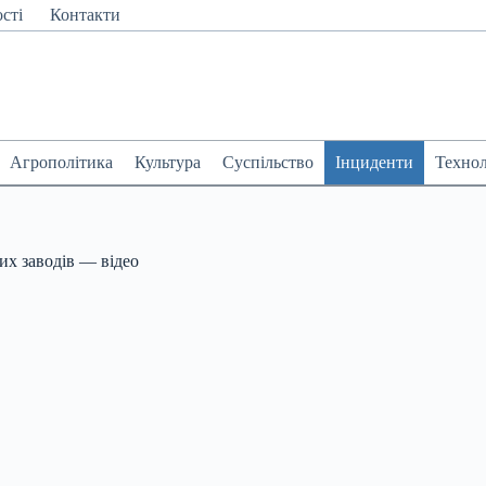
сті
Контакти
Агрополітика
Культура
Суспільство
Інциденти
Технол
их заводів — відео