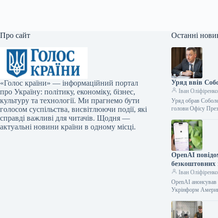
Про сайт
Останні нови
«Голос країни» — інформаційний портал
Уряд ввів Соб
про Україну: політику, економіку, бізнес,
Іван Оліфіренк
культуру та технології. Ми прагнемо бути
Уряд обрав Соболе
голосом суспільства, висвітлюючи події, які
голови Офісу Пре
справді важливі для читачів. Щодня —
актуальні новини країни в одному місці.
OpenAI повідо
безкоштовних
Іван Оліфіренк
OpenAI анонсував 
Укрінформ Америк