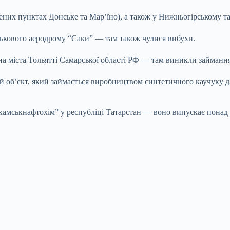
ених пунктах Донське та Мар’їно), а також у Нижньогірському т
ькового аеродрому “Саки” — там також чулися вибухи.
 міста Тольятті Самарської області РФ — там виникли займання 
й об’єкт, який займається виробництвом синтетичного каучуку д
окамськнафтохім” у республіці Татарстан — воно випускає пона