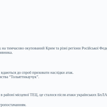
к на тимчасово окупований Крим та різні регіони Російської Фед
тивника.
 вдаються до спроб приховати наслідки атак.
мства “Тольяттикаучук”.
в районі місцевої ТЕЦ, це сталося після атаки українських БпЛА
ктропостачанням.