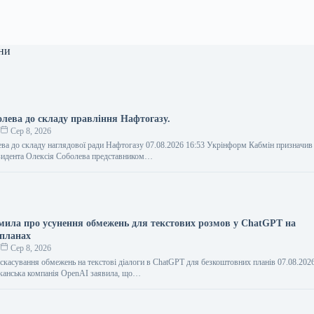
ни
олева до складу правління Нафтогазу.
о
Сер 8, 2026
ва до складу наглядової ради Нафтогазу 07.08.2026 16:53 Укрінформ Кабмін призначив
зидента Олексія Соболева представником…
мила про усунення обмежень для текстових розмов у ChatGPT на
 планах
о
Сер 8, 2026
скасування обмежень на текстові діалоги в ChatGPT для безкоштовних планів 07.08.202
анська компанія OpenAI заявила, що…