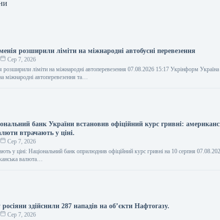
ни
рменія розширили ліміти на міжнародні автобусні перевезення
о
Сер 7, 2026
ія розширили ліміти на міжнародні автоперевезення 07.08.2026 15:17 Укрінформ Україна
на міжнародні автоперевезення та…
іональний банк України встановив офіційний курс гривні: американс
алюти втрачають у ціні.
о
Сер 7, 2026
ають у ціні: Національний банк оприлюднив офіційний курс гривні на 10 серпня 07.08.20
канська валюта…
 росіяни здійснили 287 нападів на об’єкти Нафтогазу.
о
Сер 7, 2026