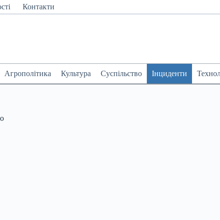
сті
Контакти
Агрополітика
Культура
Суспільство
Інциденти
Технол
ео