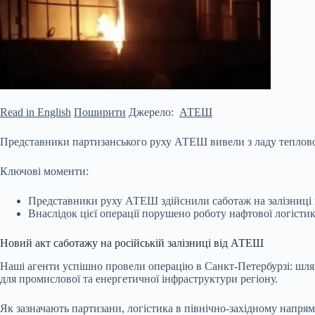
Read in English
Поширити
Джерело:
АТЕШ
Представники партизанського руху АТЕШ вивели з ладу тепловоз 
Ключові моменти:
Представники руху АТЕШ здійснили саботаж на залізниці 
Внаслідок цієї операції порушено роботу нафтової логістик
Новий акт саботажу на російській залізниці від АТЕШ
Наші агенти успішно провели операцію в Санкт-Петербурзі: шлях
для промислової та енергетичної інфраструктури регіону.
Як зазначають партизани, логістика в північно-західному напря