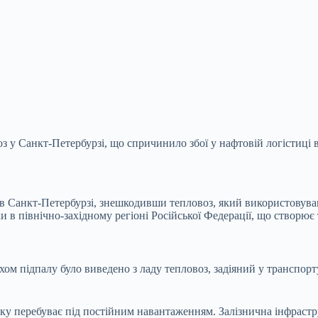
у Санкт-Петербурзі, що спричинило збої у нафтовій логістиці в 
в Санкт-Петербурзі, знешкодивши тепловоз, який використовува
и в північно-західному регіоні Російської Федерації, що створює
ом підпалу було виведено з ладу тепловоз, задіяний у транспор
мку перебуває під постійним навантаженням. Залізнична інфрастр