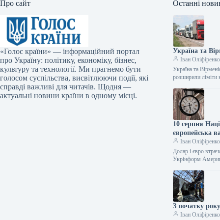
Про сайт
Останні нови
«Голос країни» — інформаційний портал
Україна та Ві
про Україну: політику, економіку, бізнес,
Іван Оліфіренк
культуру та технології. Ми прагнемо бути
Україна та Вірмен
голосом суспільства, висвітлюючи події, які
розширили ліміти 
справді важливі для читачів. Щодня —
актуальні новини країни в одному місці.
10 серпня Нац
європейська в
Іван Оліфіренк
Долар і євро втрач
Укрінформ Амери
З початку року
Іван Оліфіренк