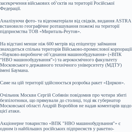
засекречення військових об’єктів на території Російської
Федерації.
Аналізуючи фото- та відеоматеріали від свідків, видання ASTRA
встановило географічне розташування пожежі на території
підприємства ТОВ «Мириталь-Реутов».
На відстані менше ніж 600 метрів від епіцентру займання
знаходиться спільна територія Військово-промислової корпорації
«Науково-виробниче об’єднання машинобудування» («ВПК
“НВО машинобудування”») та аерокосмічного факультету
Московського державного технічного університету (МДТУ)
імені Баумана.
Саме на цій території здійснюється розробка ракет «Циркон».
Очільник Москви Сергій Собянін повідомив про чотири збиті
безпілотники, що прямували до столиці, тоді як губернатор
Московської області Андрій Воробйов не надав коментарів щодо
цієї атаки.
Акціонерне товариство «ВПК "НВО машинобудування"» є
одним із найбільших російських підприємств у ракетно-