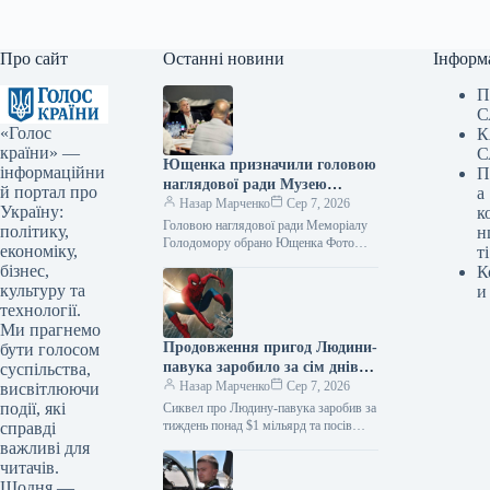
Про сайт
Останні новини
Інформ
П
С
«Голос
К
країни» —
С
Ющенка призначили головою
інформаційни
П
наглядової ради Музею
й портал про
а
Голодомору
Назар Марченко
Сер 7, 2026
Україну:
к
Головою наглядової ради Меморіалу
політику,
н
Голодомору обрано Ющенка Фото
економіку,
ті
06.08.2026 00:55 Укрінформ
бізнес,
К
Наглядова рада Національного
культуру та
и
меморіалу Голодомору-геноциду на
технології.
своєму першому пленарному…
Ми прагнемо
Продовження пригод Людини-
бути голосом
павука заробило за сім днів
суспільства,
понад 1 мільярд доларів і
Назар Марченко
Сер 7, 2026
висвітлюючи
зайняло перше місце за
події, які
Сиквел про Людину-павука заробив за
касовими зборами цього року
тиждень понад $1 мільярд та посів
справді
перше місце серед найкасовіших
важливі для
стрічок року 06.08.2026 10:28
читачів.
Укрінформ…
Щодня —