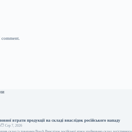
 I comment.
ни
повної втрати продукції на складі внаслідок російського нападу
о
Сер 7, 2026
ищив склад із товарами Bosch Внаслідок російської атаки зруйновано склад логістичного