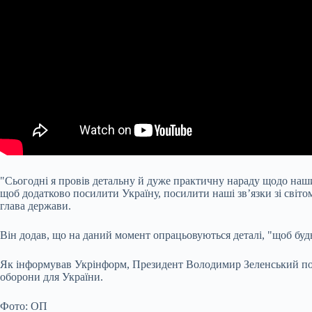
"Сьогодні я провів детальну й дуже практичну нараду щодо наш
щоб додатково посилити Україну, посилити наші зв’язки зі світо
глава держави.
Він додав, що на даний момент опрацьовуються деталі, "щоб будь
Як інформував Укрінформ, Президент Володимир Зеленський пові
оборони для України.
Фото: ОП