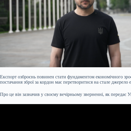
Експорт озброєнь повинен стати фундаментом економічного зро
постачання зброї за кордон має перетворитися на стале джерело 
Про це він зазначив у своєму вечірньому зверненні, як передає 