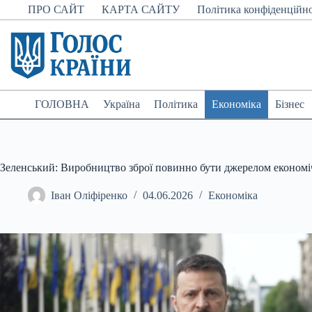
Перейти
ПРО САЙТ
КАРТА САЙТУ
Політика конфіденційно
до
вмісту
ГОЛОВНА
Україна
Політика
Економіка
Бізнес
Зеленський: Виробництво зброї повинно бути джерелом економі
Іван Оліфіренко
04.06.2026
Економіка