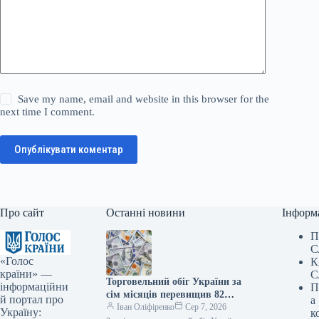
Save my name, email and website in this browser for the
next time I comment.
Опублікувати коментар
Про сайт
Останні новини
Інформ
П
С
«Голос
К
країни» —
С
Торговельний обіг України за
інформаційни
П
сім місяців перевищив 82
й портал про
а
мільярди доларів
Іван Оліфіренко
Сер 7, 2026
Україну:
к