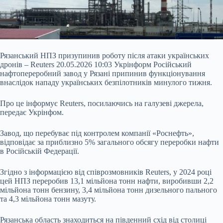
Рязанський НПЗ призупинив роботу після атаки українських
дронів – Reuters 20.05.2026 10:03 Укрінформ Російський
нафтопереробний завод у Рязані припинив функціонування
внаслідок нападу українських безпілотників минулого тижня.
Про це інформує Reuters, посилаючись на галузеві джерела,
передає Укрінфом.
Завод, що перебуває під контролем компанії «Роснефть»,
відповідає за приблизно 5% загального обсягу переробки нафти
в Російській Федерації.
Згідно з інформацією від співрозмовників
Reuters, у 2024 році
цей НПЗ переробив 13,1 мільйона тонн нафти, виробивши 2,2
мільйона тонн бензину, 3,4 мільйона тонн дизельного пального
та 4,3 мільйона тонн мазуту.
Рязанська область знаходиться на південний схід від столиці