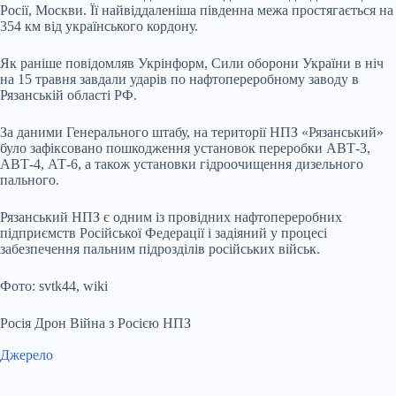
Росії, Москви. Її найвіддаленіша південна межа простягається на
354 км від українського кордону.
Як раніше повідомляв Укрінформ, Сили оборони України в ніч
на 15 травня завдали ударів по нафтопереробному заводу в
Рязанській області РФ.
За даними Генерального штабу, на території НПЗ «Рязанський»
було зафіксовано пошкодження установок переробки АВТ-3,
АВТ-4, АТ-6, а також установки гідроочищення дизельного
пального.
Рязанський НПЗ є одним із провідних нафтопереробних
підприємств Російської Федерації і задіяний у процесі
забезпечення пальним підрозділів російських військ.
Фото: svtk44, wiki
Росія Дрон Війна з Росією НПЗ
Джерело