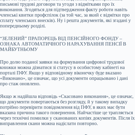
письмові трудові договори та угоди з відмітками про їх
виконання. Згодяться для підтвердження факту роботи навіть
членські квитки профспілок (за той час, за який є відмітки про
сплату членських внесків). Ну і решта документів, які згадані у
попередньому розділі.
“ЗЕЛЕНИЙ” ПРАПОРЕЦЬ ВІД ПЕНСІЙНОГО ФОНДУ –
ОЗНАКА АВТОМАТИЧНОГО НАРАХУВАННЯ ПЕНСІЇ В
МАЙБУТНЬОМУ
Про долю поданої заявки на формування цифрової трудової
книжки можна дізнатися зі статусу в особистому кабінеті на
порталі ПФУ. Якщо у відповідному віконечку буде вказано
«Виконано», це означає, що усі документи опрацьовано і дані
про стаж оновлено.
Якщо ж надійшла відповідь «Скасовано виконання», це означає,
що документи повертаються без розгляду, й у такому випадку
потрібно перевірити повідомлення від ПФУ, в яких має бути
вказана причина такого повернення. Найчастіше це трапляється
через технічні помилки у сканованих копіях документів. Після їх
виправлення скани можна надіслати повторно.