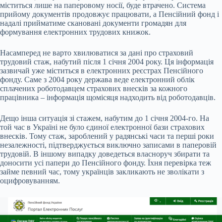
міститься лише на паперовому носії, буде втрачено. Система
прийому документів продовжує працювати, а Пенсійний фонд і
надалі прийматиме скановані документи громадян для
формування електронних трудових книжок.
Насамперед не варто хвилюватися за дані про страховий
трудовий стаж, набутий після 1 січня 2004 року. Ця інформація
зазвичай уже міститься в електронних реєстрах Пенсійного
фонду. Саме з 2004 року держава веде електронний облік
сплачених роботодавцем страхових внесків за кожного
працівника – інформація щомісяця надходить від роботодавців.
Дещо інша ситуація зі стажем, набутим до 1 січня 2004-го. На
той час в Україні не було єдиної електронної бази страхових
внесків. Тому стаж, зароблений у радянські часи та перші роки
незалежності, підтверджується виключно записами в паперовій
трудовій. В іншому випадку доведеться власноруч збирати та
доносити усі папери до Пенсійного фонду. Їхня перевірка теж
займе певний час, тому українців закликають не зволікати з
оцифровуванням.