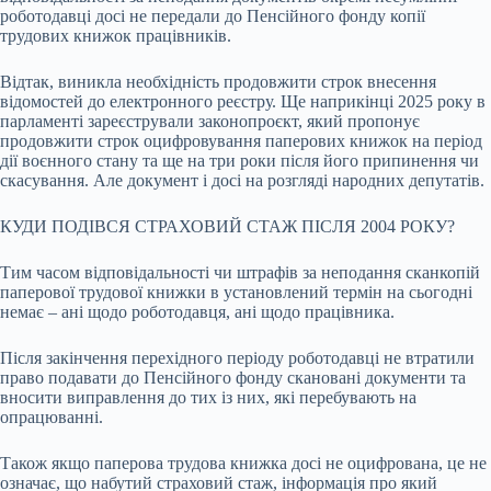
роботодавці досі не передали до Пенсійного фонду копії
трудових книжок працівників.
Відтак, виникла необхідність продовжити строк внесення
відомостей до електронного реєстру. Ще наприкінці 2025 року в
парламенті зареєстрували законопроєкт, який пропонує
продовжити строк оцифровування паперових книжок на період
дії воєнного стану та ще на три роки після його припинення чи
скасування. Але документ і досі на розгляді народних депутатів.
КУДИ ПОДІВСЯ СТРАХОВИЙ СТАЖ ПІСЛЯ 2004 РОКУ?
Тим часом відповідальності чи штрафів за неподання сканкопій
паперової трудової книжки в установлений термін на сьогодні
немає – ані щодо роботодавця, ані щодо працівника.
Після закінчення перехідного періоду роботодавці не втратили
право подавати до Пенсійного фонду скановані документи та
вносити виправлення до тих із них, які перебувають на
опрацюванні.
Також якщо паперова трудова книжка досі не оцифрована, це не
означає, що набутий страховий стаж, інформація про який