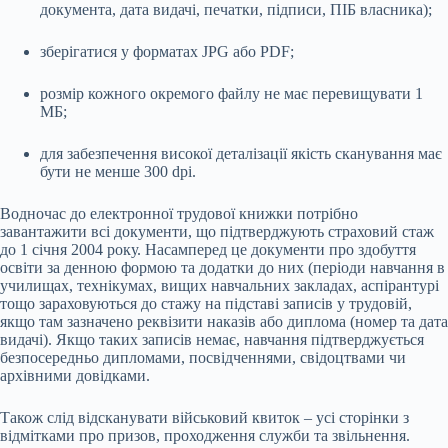
документа, дата видачі, печатки, підписи, ПІБ власника);
зберігатися у форматах JPG або PDF;
розмір кожного окремого файлу не має перевищувати 1
МБ;
для забезпечення високої деталізації якість сканування має
бути не менше 300 dpi.
Водночас до електронної трудової книжки потрібно
завантажити всі документи, що підтверджують страховий стаж
до 1 січня 2004 року. Насамперед це документи про здобуття
освіти за денною формою та додатки до них (періоди навчання в
училищах, технікумах, вищих навчальних закладах, аспірантурі
тощо зараховуються до стажу на підставі записів у трудовій,
якщо там зазначено реквізити наказів або диплома (номер та дата
видачі). Якщо таких записів немає, навчання підтверджується
безпосередньо дипломами, посвідченнями, свідоцтвами чи
архівними довідками.
Також слід відсканувати військовий квиток – усі сторінки з
відмітками про призов, проходження служби та звільнення.