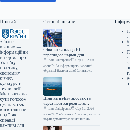
Про сайт
Останні новини
Інформ
П
С
«Голос
К
країни» —
С
Фінансова влада ЄС
інформаційни
П
переглядає норми для
й портал про
а
компаній, що надають
Іван Оліфіренко
Сер 10, 2026
Україну:
к
платіжні послуги та
anons”> За інформацією народної
політику,
н
працюють з криптовалютами
обраниці Василевської-Смаглюк,
економіку,
ті
Європейський орган боротьби з
в різних країнах Євросоюзу,
бізнес,
К
відмиванням грошей (AMLA)
повідомило Міністерство
культуру та
и
розпочав збір інформації від
фінансів.
технології.
платіжних організацій та…
Ми прагнемо
Ціни на нафту зростають
бути голосом
через нові загрози для
суспільства,
морських перевезень у
Іван Оліфіренко
Сер 10, 2026
висвітлюючи
Ормузькій протоці,
події, які
anons”> У п'ятницю, 7 серпня, вартість
повідомляє Міністерство
нафти демонструє тенденцію до
справді
підвищення. Це пов'язано з
фінансів.
важливі для
побоюваннями учасників ринку щодо