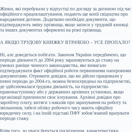
Жінки, які перебували у відпустці по догляду за дитиною під час
офіційного працевлаштування, подають ще копії свідоцтва про
народження дитини. Додатково необхідні документи, що
підтверджують зміну прізвища, якщо записи у трудовій книжці
та інших документах оформлені на різні прізвища.
А ЯКЩО ТРУДОВУ КНИЖКУ ВТРАЧЕНО – УСЕ ПРОПАЛО?
Ні, але доведеться побігати. Законом України передбачено, що
періоди діяльності до 2004 року зараховуються до стажу на
умовах раніше чинного законодавства, яке вимагало
підтверджувати факт офіційної роботи первинними паперовими
документами. Отримати довідки, що ви дійсно працювали у
певні періоди до 2004-го, можна безпосередньо на підприємстві,
де здійснювалася трудова діяльність, на підприємстві-
правонаступнику або у державних архівних установах, якщо
організації припинили своє існування. Архівні довідки про
заробітну плату, витяги з наказів про зарахування на роботу та
звільнення, табелі обліку робочого часу мають офіційну
юридичну силу, і на їхній підставі ПФУ зобов’язаний врахувати
періоди стажу.
Крім того, до уваги беруться посвідчення, характеристики,