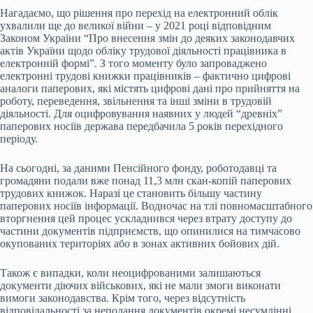
Нагадаємо, що рішення про перехід на електронний облік
ухвалили ще до великої війни – у 2021 році відповідним
Законом України “Про внесення змін до деяких законодавчих
актів України щодо обліку трудової діяльності працівника в
електронній формі”. З того моменту було запроваджено
електронні трудові книжки працівників – фактично цифрові
аналоги паперових, які містять цифрові дані про прийняття на
роботу, переведення, звільнення та інші зміни в трудовій
діяльності. Для оцифровування наявних у людей “древніх”
паперових носіїв держава передбачила 5 років перехідного
періоду.
На сьогодні, за даними Пенсійного фонду, роботодавці та
громадяни подали вже понад 11,3 млн скан-копій паперових
трудових книжок. Наразі це становить більшу частину
паперових носіїв інформації. Водночас на тлі повномасштабного
вторгнення цей процес ускладнився через втрату доступу до
частини документів підприємств, що опинилися на тимчасово
окупованих територіях або в зонах активних бойових дій.
Також є випадки, коли неоцифрованими залишаються
документи діючих військових, які не мали змоги виконати
вимоги законодавства. Крім того, через відсутність
відповідальності за неподання документів окремі несумлінні