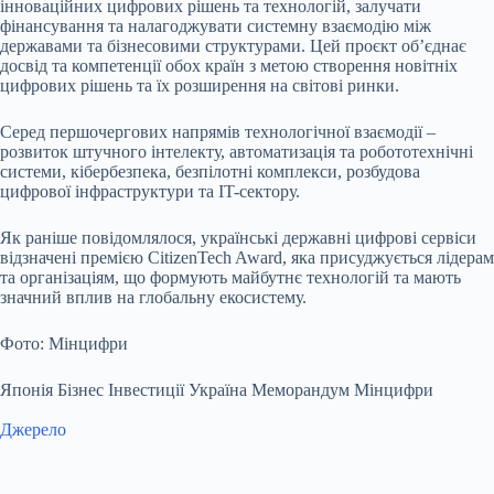
інноваційних цифрових рішень та технологій, залучати
фінансування та налагоджувати системну взаємодію між
державами та бізнесовими структурами. Цей проєкт об’єднає
досвід та компетенції обох країн з метою створення новітніх
цифрових рішень та їх розширення на світові ринки.
Серед першочергових напрямів технологічної взаємодії –
розвиток штучного інтелекту, автоматизація та робототехнічні
системи, кібербезпека, безпілотні комплекси, розбудова
цифрової інфраструктури та IT-сектору.
Як раніше повідомлялося, українські державні цифрові сервіси
відзначені премією CitizenTech Award, яка присуджується лідерам
та організаціям, що формують майбутнє технологій та мають
значний вплив на глобальну екосистему.
Фото: Мінцифри
Японія Бізнес Інвестиції Україна Меморандум Мінцифри
Джерело