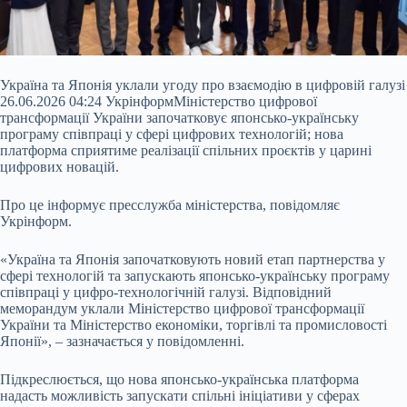
Україна та Японія уклали угоду про взаємодію в цифровій галузі
26.06.2026 04:24 УкрінформМіністерство цифрової
трансформації України започатковує японсько-українську
програму співпраці у
сфері цифрових технологій; нова
платформа сприятиме реалізації спільних проєктів у царині
цифрових новацій.
Про це інформує пресслужба міністерства, повідомляє
Укрінформ.
«Україна та Японія започатковують новий етап партнерства у
сфері технологій та запускають японсько-українську програму
співпраці у цифро-технологічній галузі. Відповідний
меморандум уклали Міністерство цифрової трансформації
України та Міністерство економіки, торгівлі та промисловості
Японії», – зазначається у повідомленні.
Підкреслюється, що нова японсько-українська платформа
надасть можливість запускати спільні ініціативи у сферах