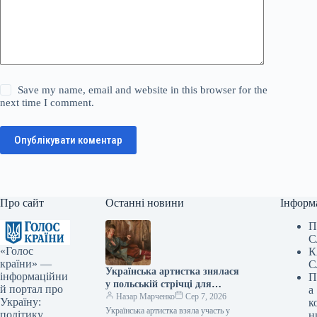
Save my name, email and website in this browser for the
next time I comment.
Опублікувати коментар
Про сайт
Останні новини
Інформ
П
С
«Голос
К
країни» —
С
Українська артистка знялася
інформаційни
П
у польській стрічці для
й портал про
а
Netflix.
Назар Марченко
Сер 7, 2026
Україну:
к
Українська артистка взяла участь у
політику,
н