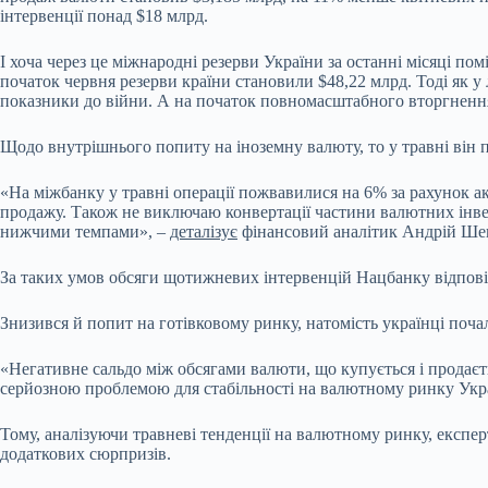
інтервенції понад $18 млрд.
І хоча через це міжнародні резерви України за останні місяці п
початок червня резерви країни становили $48,22 млрд. Тоді як 
показники до війни. А на початок повномасштабного вторгнення 
Щодо внутрішнього попиту на іноземну валюту, то у травні він п
«На міжбанку у травні операції пожвавилися на 6% за рахунок акт
продажу. Також не виключаю конвертації частини валютних інвест
нижчими темпами», –
деталізує
фінансовий аналітик Андрій Ш
За таких умов обсяги щотижневих інтервенцій Нацбанку відповіда
Знизився й попит на готівковому ринку, натомість українці поча
«Негативне сальдо між обсягами валюти, що купується і продаєтьс
серйозною проблемою для стабільності на валютному ринку Укра
Тому, аналізуючи травневі тенденції на валютному ринку, експер
додаткових сюрпризів.