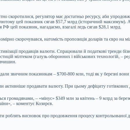
омітно скоротилися, регулятор має достатньо ресурсу, аби упродо
у лютому цей показник сягав $57,7 млрд (історичний максимум).
РФ цей показник, нагадаємо, взагалі ледь сягав $28,1 млрд.
омірно скорочувався, натомість пропозиція доларів та євро на м
ивізації продавців валюти. Спрацювали й податкові тренди бізнес
ицій мілтеком (галузь оборонних і військових технологій, – ред
евчишин.
ли звичним показникам – $700-800 млн, тоді як у березні вони і
ли активніше продавати валюту. При цьому дефіциту готівкових д
я громадянами, – «мінус» $349 млн за квітень – 9 млрд за березен
їни», – коментує Козирєв.
ти роблять висновок про продовження процесу контрольованої дев