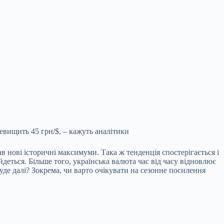
евищить 45 грн/$, – кажуть аналітики
ав нові історичні максимуми. Така ж тенденція спостерігається і
 йдеться.
Більше того, українська валюта час від часу відновлює
уде далі? Зокрема, чи варто очікувати на сезонне посилення