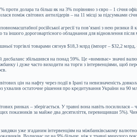
 проти долара та більш як на 3% порівняно з євро – 1 січня офіц
лася поміж світових антилідерів – на 11 місці за підсумками січн
повномасштабної російської агресії та пов’язані з нею ризики 
го та іншого дороговартісного обладнання для відновлення після
шньої торгівлі товарами сягнув $18,3 млрд (імпорт – $32,2 млрд, 
 дисбаланс збільшився на понад 59%. Це «вимиває» значні валют
іжбанку і дуже часто виходити на торги з інтервенціями, щоб пе
єв.
світових цін на нафту через події в Ірані та невизначеність дов
з ухвалив остаточне рішення про кредитування України на 90 мл
тових ринках – зберігається. У травні вона навіть посилилася – 
ищих показників за майже два десятиліття, перевищивши 5%). Чи
завдяки уже згаданим інтервенціям на міжбанківському валютно
казників. Водночас це на 9% більше, ніж у травні минулого рок