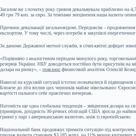
Загалом же з початку року гривня девальвувала приблизно на 4,7%
49 грн 79 коп. за євро. За темпами знецінення наша валюта опини
Причини девальвації загальновідомі. Передовсім – продовження 
експортом. У тому числі, через потреби в закупівлі енергетично
За даними Державної митної служби, в січні-квітні дефіцит зовні
«Порівняно з аналогічним періодом минулого року, торговельний
резервів України. НБУ доводиться постійно бути присутнім на м
долара на ринку», –
пояснює
фінансовий аналітик Олексій Козир
Навесні на курсовій ситуації істотно позначалися й підвищення 
Ближче до літа вплив цих чинників майже нівельовано: Євросою
вартості пального себе практично вичерпав.
Натомість ще одна глобальна тенденція – зміцнення долара на сві
(приміром, дохідність 30-річних облігацій США зросла до найв
гривні у парі з американською валютою, аніж із європейською.
Національний банк продовжує тримати ситуацію під контролем, 
продаж валюти становив $3,185 млрд, на 11% менше квітневих по