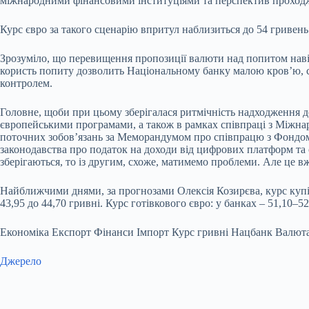
міжнародними фінансовими інституціями та перспектив проход
Курс євро за такого сценарію впритул наблизиться до 54 гривень.
Зрозуміло, що перевищення пропозиції валюти над попитом наві
користь попиту дозволить Національному банку малою кров’ю, с
контролем.
Головне, щоби при цьому зберігалася ритмічність надходження д
європейськими програмами, а також в рамках співпраці з Міжна
поточних зобов’язань за Меморандумом про співпрацю з Фондом.
законодавства про податок на доходи від цифрових платформ т
зберігаються, то із другим, схоже, матимемо проблеми. Але це в
Найближчими днями, за прогнозами Олексія Козирєва, курс купівл
43,95 до 44,70 гривні. Курс готівкового євро: у банках – 51,10–5
Економіка Експорт Фінанси Імпорт Курс гривні Нацбанк Валют
Джерело