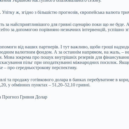
ження Україною наступного опалювального сезону.
 Улітку ж, згідно з більшістю прогнозів, європейська валюта трим
ть за найсприятливішого для гривні сценарію поки що не буде. 
ебто за допомогою порівняно незначних інтервенцій, успішно з
опомоги від наших партнерів. І тут важливо, щоби гроші надходи
родним валютним фондом. А за останнім напрямом, на жаль, – не
 Мова зокрема про пошук внутрішніх резервів для фінансування
а скасування пільг при оподаткуванні міжнародних посилок. Як
же – про середньострокову перспективу.
і та продажу готівкового долара в банках перебуватиме в коридор
2,20, у обмінних пунктах – 51,20–52,10 гривні.
а Прогноз Гривня Долар