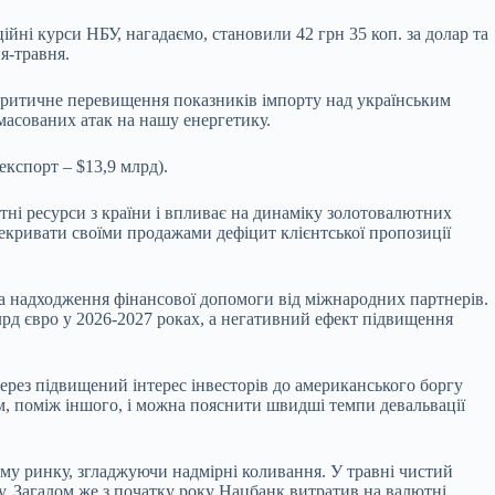
ійні курси НБУ, нагадаємо, становили 42 грн 35 коп. за долар та
я-травня.
й критичне перевищення показників імпорту над українським
 масованих атак на нашу енергетику.
експорт – $13,9 млрд).
ні ресурси з країни і впливає на динаміку золотовалютних
рекривати своїми продажами дефіцит клієнтської пропозиції
кола надходження фінансової допомоги від міжнародних партнерів.
рд євро у 2026-2027 роках, а негативний ефект підвищення
через підвищений інтерес інвесторів до американського боргу
м, поміж іншого, і можна пояснити швидші темпи девальвації
му ринку, згладжуючи надмірні коливання. У травні чистий
у. Загалом же з початку року Нацбанк витратив на валютні