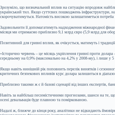
Зрозуміло, що визначальний вплив на ситуацію впродовж найближч
український тил. Якщо суттєвих пошкоджень інфраструктури, на 
скорочуватимуться. Натомість високою залишатиметься потреба в
Задовольнити її допомагатимуть надходження міжнародної фінанс
місяця ми отримаємо приблизно 9,1 млрд євро (5,9 млрд для обо
Позитивний для гривні вплив, як очікується, матимуть і традицій
«Історично червень – це місяць укріплення гривні проти долара 
середньому на 0,9% (максимально на 4,2% у 2008-му), і лише у 
Якщо навіть нинішній рік поповнить перелік винятків і сезонного 
критичних безпекових впливів курс долара залишиться в діапазон
Приблизно такими ж є й базові сценарії від інших експертів, бан
Навіть за найбільш песимістичними прогнозами, шанси на те, що 
осені девальвація буде плавною та поміркованою.
Надалі ж, ближче до кінця року, аналітики не відкидають ймовір