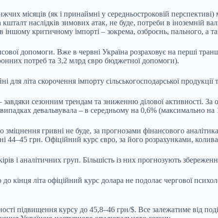
их місяців (як і принаймні у середньостроковій перспективі) ма
кшталт наслідків зимових атак, не буде, потреби в іноземній ва
 іншому критичному імпорті – зокрема, озброєнь, пального, а т
ової допомоги. Вже в червні Україна розраховує на перші транші
ронних потреб та 3,2 млрд євро бюджетної допомоги).
ні для літа скорочення імпорту сільськогосподарської продукції 
– завдяки сезонним трендам та зниженню ділової активності. За 
5 випадках девальвувала – в середньому на 0,6% (максимально на
зміцнення гривні не буде, за прогнозами фінансового аналітика, н
і 44–45 грн. Офіційний курс євро, за його розрахунками, колива
кірів і аналітичних груп. Більшість із них прогнозують збереженн
до кінця літа офіційний курс долара не подолає чергової психол
ності підвищення курсу до 45,8–46 грн/$. Все залежатиме від под