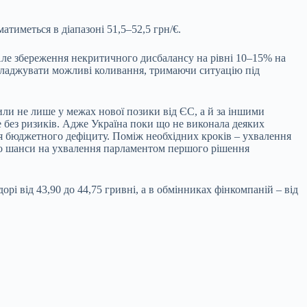
атиметься в діапазоні 51,5–52,5 грн/€.
Але збереження некритичного дисбалансу на рівні 10–15% на
гладжувати можливі коливання, тримаючи ситуацію під
ли не лише у межах нової позики від ЄС, а й за іншими
 без ризиків. Адже Україна поки що не виконала деяких
 бюджетного дефіциту. Поміж необхідних кроків – ухвалення
що шанси на ухвалення парламентом першого рішення
і від 43,90 до 44,75 гривні, а в обмінниках фінкомпаній – від