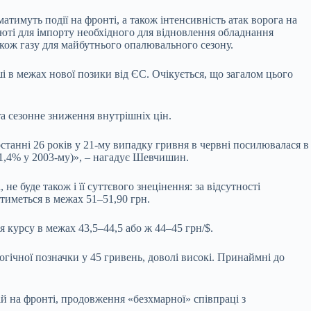
тимуть події на фронті, а також інтенсивність атак ворога на
люті для імпорту необхідного для відновлення обладнання
акож газу для майбутнього опалювального сезону.
 в межах нової позики від ЄС. Очікується, що загалом цього
та сезонне зниження внутрішніх цін.
останні 26 років у 21-му випадку гривня в червні посилювалася в
 1,4% у 2003-му)», – нагадує Шевчишин.
е буде також і її суттєвого знецінення: за відсутності
тиметься в межах 51–51,90 грн.
я курсу в межах 43,5–44,5 або ж 44–45 грн/$.
огічної позначки у 45 гривень, доволі високі. Принаймні до
ій на фронті, продовження «безхмарної» співпраці з