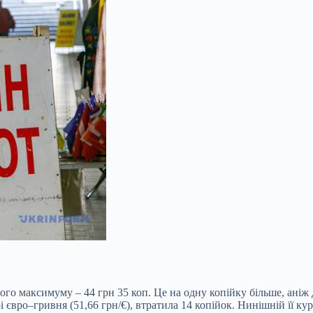
ного максимуму – 44 грн 35 коп. Це на одну копійку більше, аніж
євро–гривня (51,66 грн/€), втратила 14 копійок. Нинішній її курс