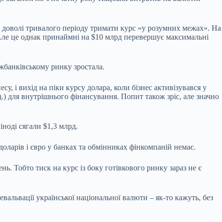
вж доволі тривалого періоду тримати курс «у розумних межах». На
 Але це однак принаймні на $10 млрд перевершує максимальні
іжбанківському ринку зростала.
у, і вихід на піки курсу долара, коли бізнес активізувався у
.) для внутрішнього фінансування. Попит також зріс, але значно
ноді сягали $1,3 млрд.
оларів і євро у банках та обмінниках фінкомпаній немає.
ь. Тобто тиск на курс із боку готівкового ринку зараз не є
альвації української національної валюти – як-то кажуть, без