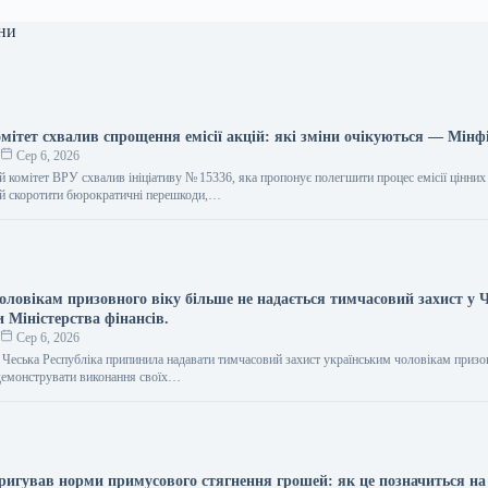
ни
мітет схвалив спрощення емісії акцій: які зміни очікуються — Мінф
о
Сер 6, 2026
 комітет ВРУ схвалив ініціативу № 15336, яка пропонує полегшити процес емісії цінних 
ий скоротити бюрократичні перешкоди,…
ловікам призовного віку більше не надається тимчасовий захист у Ч
и Міністерства фінансів.
о
Сер 6, 2026
я Чеська Республіка припинила надавати тимчасовий захист українським чоловікам призо
демонструвати виконання своїх…
ригував норми примусового стягнення грошей: як це позначиться на 