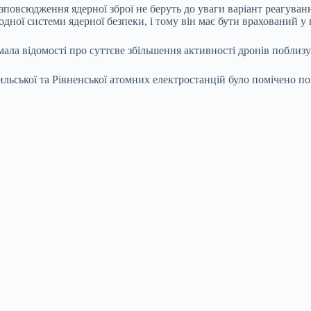
овсюдження ядерної зброї не беруть до уваги варіант реагуванн
одної системи ядерної безпеки, і тому він має бути врахований у
мала відомості про суттєве збільшення активності дронів поблиз
ильської та Рівненської атомних електростанцій було помічено по