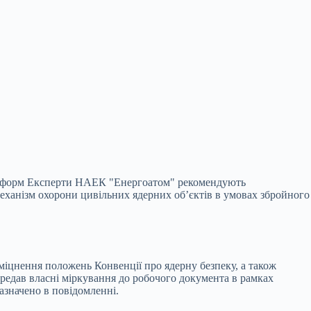
крінформ Експерти НАЕК "Енергоатом" рекомендують
механізм охорони цивільних ядерних об’єктів в умовах збройного
іцнення положень Конвенції про ядерну безпеку, а також
ередав власні міркування до робочого документа в рамках
азначено в повідомленні.