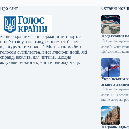
Про сайт
Останні нови
«Голос країни» — інформаційний портал
Податковий ко
про Україну: політику, економіку, бізнес,
Іван Оліфіренк
культуру та технології. Ми прагнемо бути
anons”> Фінансовий
голосом суспільства, висвітлюючи події, які
Цей акт покликан
справді важливі для читачів. Щодня —
актуальні новини країни в одному місці.
Українським чо
згідно з даним
Іван Оліфіренк
anons”> З 5 серпн
які не можуть про
Нацбанк відко