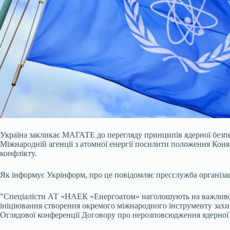
Україна закликає МАГАТЕ до перегляду принципів ядерної безп
Міжнародній агенції з атомної енергії посилити положення Конв
конфлікту.
Як інформує Укрінформ, про це повідомляє пресслужба організац
"Спеціалісти АТ «НАЕК «Енергоатом»
наголошують на важливос
ініціювання створення окремого міжнародного інструменту захис
Оглядової конференції Договору про нерозповсюдження ядерної зб