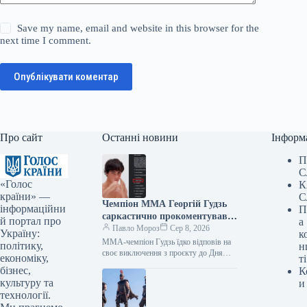
Save my name, email and website in this browser for the
next time I comment.
Опублікувати коментар
Про сайт
Останні новини
Інформ
П
С
«Голос
К
країни» —
С
Чемпіон ММА Георгій Гудзь
інформаційни
П
саркастично прокоментував
й портал про
а
своє відсторонення від
Павло Мороз
Сер 8, 2026
Україну:
к
проекту до Дня Незалежності.
MMA-чемпіон Гудзь їдко відповів на
політику,
н
своє виключення з проєкту до Дня
економіку,
ті
Незалежності Підпишіться на нас у
бізнес,
К
Google, додайте зараз Георгій…
культуру та
и
технології.