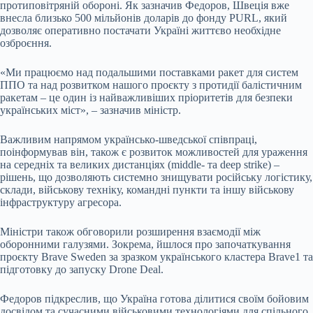
протиповітряній обороні. Як зазначив Федоров, Швеція вже
внесла близько 500 мільйонів доларів до фонду PURL, який
дозволяє оперативно постачати Україні життєво необхідне
озброєння.
«Ми працюємо над подальшими поставками ракет для систем
ППО та над розвитком нашого проєкту з протидії балістичним
ракетам – це один із найважливіших пріоритетів для безпеки
українських міст», – зазначив міністр.
Важливим напрямом українсько-шведської співпраці,
поінформував він, також є розвиток можливостей для ураження
на середніх та великих дистанціях (middle- та deep strike) –
рішень, що дозволяють системно знищувати російську логістику,
склади, військову техніку, командні пункти та іншу військову
інфраструктуру агресора.
Міністри також обговорили розширення взаємодії між
оборонними галузями. Зокрема, йшлося про започаткування
проєкту Brave Sweden за зразком українського кластера Brave1 та
підготовку до запуску Drone Deal.
Федоров підкреслив, що Україна готова ділитися своїм бойовим
досвідом та сучасними військовими технологіями для спільного