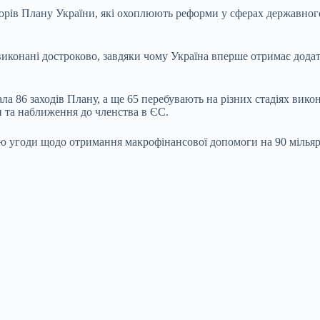
орів Плану України, які охоплюють реформи у сферах державного 
виконані достроково, завдяки чому Україна вперше отримає дода
ала 86 заходів Плану, а ще 65 перебувають на різних стадіях ви
ни та наближення до членства в ЄС.
ію угоди щодо отримання макрофінансової допомоги на 90 мільяр