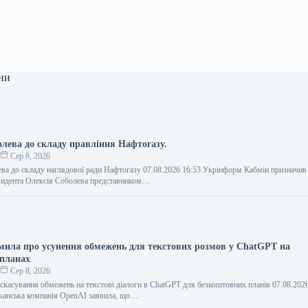
ни
олева до складу правління Нафтогазу.
о
Сер 8, 2026
ва до складу наглядової ради Нафтогазу 07.08.2026 16:53 Укрінформ Кабмін призначив
зидента Олексія Соболева представником…
мила про усунення обмежень для текстових розмов у ChatGPT на
 планах
о
Сер 8, 2026
скасування обмежень на текстові діалоги в ChatGPT для безкоштовних планів 07.08.202
анська компанія OpenAI заявила, що…