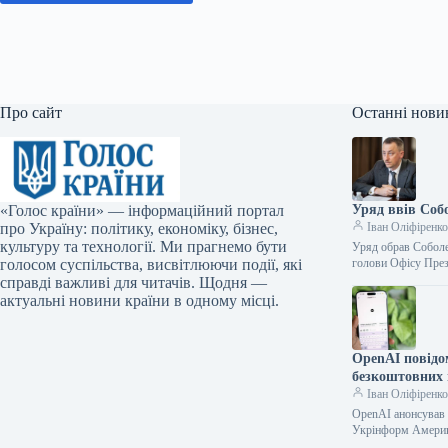
Про сайт
Останні нови
«Голос країни» — інформаційний портал
Уряд ввів Соб
про Україну: політику, економіку, бізнес,
Іван Оліфіренк
культуру та технології. Ми прагнемо бути
Уряд обрав Соболе
голосом суспільства, висвітлюючи події, які
голови Офісу Пре
справді важливі для читачів. Щодня —
актуальні новини країни в одному місці.
OpenAI повідо
безкоштовних
Іван Оліфіренк
OpenAI анонсував 
Укрінформ Америк