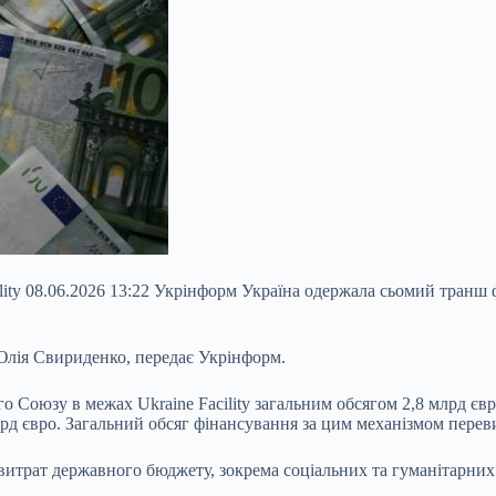
cility 08.06.2026 13:22 Укрінформ Україна одержала сьомий тран
Юлія Свириденко, передає Укрінформ.
о Союзу в межах Ukraine Facility загальним обсягом 2,8 млрд є
 євро. Загальний обсяг фінансування за цим механізмом перевищ
 витрат державного бюджету, зокрема соціальних та гуманітарних