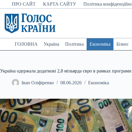
Перейти
ПРО САЙТ
КАРТА САЙТУ
Політика конфіденційно
до
вмісту
ГОЛОВНА
Україна
Політика
Економіка
Бізнес
Україна одержала додаткові 2,8 мільярда євро в рамках програми U
Іван Оліфіренко
08.06.2026
Економіка