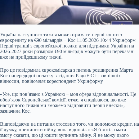
Україна наступного тижня може отримати перші кошти з
єврокредиту на €90 мільярдів – Кос 11.05.2026 10:44 Укрінформ
Перші транші з європейської позики для підтримки України на
2026-2027 роки розміром €90 мільярдів можуть бути переказані
вже на прийдешньому тижні.
Про це повідомила єврокомісарка з питань розширення Марта
Кос напередодні початку засідання Ради ЄС із зовнішніх
відносин, повідомляє кореспондент Укрінформу.
«Усе, що пов’язано з Україною – моя сфера відповідальності. Це
обов’язок Європейської комісії, отже, я сподіваюся, що вже
наступного тижня ми зможемо відправити перші внески», –
зазначила Кос.
Відповідаючи на питання стосовно того, чи допоможе кредит, на
її думку, припинити війну, вона відповіла: «Я б хотіла мати
змогу сказати, що ці кошти зупинять війну. Я не можу цього