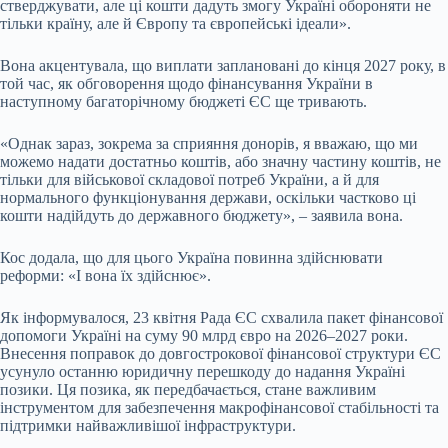
стверджувати, але ці кошти дадуть змогу Україні обороняти не
тільки країну, але й Європу та європейські ідеали».
Вона акцентувала, що виплати заплановані до кінця 2027 року, в
той час, як обговорення щодо фінансування України в
наступному багаторічному бюджеті ЄС ще тривають.
«Однак зараз, зокрема за сприяння донорів, я вважаю, що ми
можемо надати достатньо коштів, або значну частину коштів, не
тільки для військової складової потреб України, а й для
нормального функціонування держави, оскільки частково ці
кошти надійдуть до державного бюджету», – заявила вона.
Кос додала, що для цього Україна повинна здійснювати
реформи: «І вона їх здійснює».
Як інформувалося, 23 квітня Рада ЄС схвалила пакет фінансової
допомоги Україні на суму 90 млрд євро на 2026–2027 роки.
Внесення поправок до довгострокової фінансової структури ЄС
усунуло останню юридичну перешкоду до надання Україні
позики. Ця позика, як передбачається, стане важливим
інструментом для забезпечення макрофінансової стабільності та
підтримки найважливішої інфраструктури.