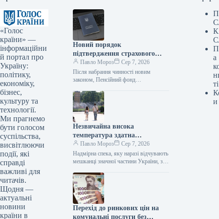
П
С
«Голос
К
країни» —
С
Новий порядок
інформаційни
П
підтвердження страхового
й портал про
а
стажу пояснено депутатом
Павло Мороз
Сер 7, 2026
Україну:
к
Після набрання чинності новим
політику,
н
законом, Пенсійний фонд
економіку,
ті
зобов’язаний самостійно здійснювати
бізнес,
К
пошук підтверджень страхового стажу
культуру та
и
в державних реєстрах та надавати
технології.
сприяння…
Ми прагнемо
Незвичайна висока
бути голосом
температура здатна
суспільства,
викликати серцевий напад чи
Павло Мороз
Сер 7, 2026
висвітлюючи
мозковий удар – лікарі
події, які
Надмірна спека, яку наразі відчувають
порадили, як уникнути цього
мешканці значної частини України, з
справді
температурою повітря, що місцями
важливі для
сягає +38 градусів, здатна
читачів.
спровокувати інфаркт…
Щодня —
актуальні
новини
Перехід до ринкових цін на
країни в
комунальні послуги без