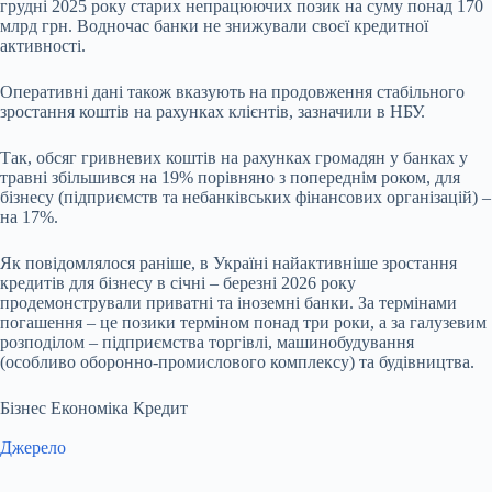
грудні 2025 року старих непрацюючих позик на суму понад 170
млрд грн. Водночас банки не знижували своєї кредитної
активності.
Оперативні дані також вказують на продовження стабільного
зростання коштів на рахунках клієнтів, зазначили в НБУ.
Так, обсяг гривневих коштів на рахунках громадян у банках у
травні збільшився на 19% порівняно з попереднім роком, для
бізнесу (підприємств та небанківських фінансових організацій) –
на 17%.
Як повідомлялося раніше, в Україні найактивніше зростання
кредитів для бізнесу в січні – березні 2026 року
продемонстрували приватні та іноземні банки. За термінами
погашення – це позики терміном понад три роки, а за галузевим
розподілом – підприємства торгівлі, машинобудування
(особливо оборонно-промислового комплексу) та будівництва.
Бізнес Економіка Кредит
Джерело