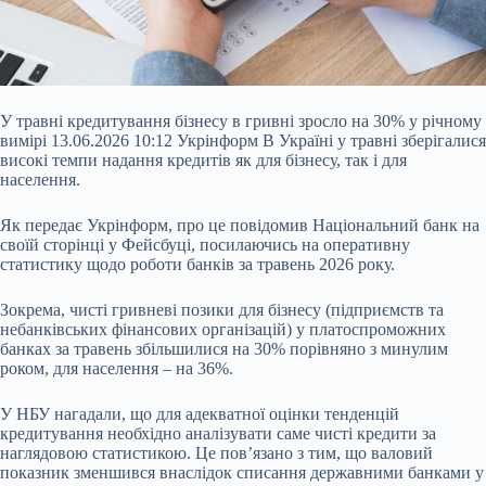
У травні кредитування бізнесу в гривні зросло на 30% у річному
вимірі 13.06.2026 10:12 Укрінформ В Україні у травні зберігалися
високі темпи надання кредитів як для бізнесу, так і для
населення.
Як передає Укрінформ, про це повідомив Національний банк на
своїй сторінці у Фейсбуці, посилаючись на оперативну
статистику щодо роботи банків за травень 2026 року.
Зокрема, чисті гривневі позики для бізнесу (підприємств та
небанківських фінансових організацій) у платоспроможних
банках за травень
збільшилися на 30% порівняно з минулим
роком, для населення – на 36%.
У НБУ нагадали, що для адекватної оцінки тенденцій
кредитування необхідно аналізувати саме чисті кредити за
наглядовою статистикою. Це пов’язано з тим, що валовий
показник зменшився внаслідок списання державними банками у