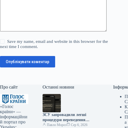
Save my name, email and website in this browser for the
next time I comment.
Опублікувати коментар
Про сайт
Останні новини
Інформ
П
С
«Голос
К
країни» —
С
ЗСУ запровадили легші
інформаційни
П
процедури переведення
й портал про
а
військовослужбовців
Павло Мороз
Сер 6, 2026
Україну:
к