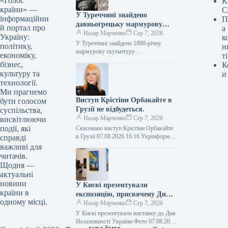
«Голос
К
країни» —
С
У Туреччині знайдено
інформаційни
П
давньогрецьку мармурову
й портал про
а
статую бога лікування, вік
Назар Марченко
Сер 7, 2026
Україну:
к
якої становить 1800 років.
У Туреччині знайдено 1800-річну
політику,
н
мармурову скульптуру
економіку,
ті
давньогрецького бога медицини Фото
бізнес,
К
07.08.2026 16:02 Укрінформ У
культуру та
и
давньому місті Аспендос,
технології.
розташованому в турецькій…
Ми прагнемо
Виступ Крістіни Орбакайте в
бути голосом
Грузії не відбудеться.
суспільства,
Назар Марченко
Сер 7, 2026
висвітлюючи
події, які
Скасовано виступ Крістіни Орбакайте
в Грузії 07.08.2026 16:16 Укрінформ У
справді
місті Батумі, Грузія, було скасовано
важливі для
запланований виступ російської
читачів.
артистки Крістіни…
Щодня —
актуальні
новини
У Києві презентували
країни в
експозицію, присвячену Дню
одному місці.
Незалежності України.
Назар Марченко
Сер 7, 2026
У Києві презентували виставку до Дня
Незалежності України Фото 07.08.2026