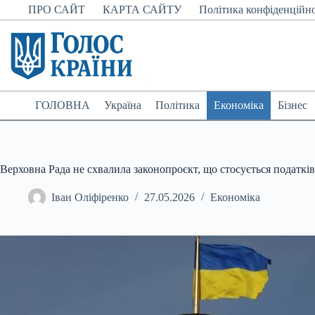
Перейти
ПРО САЙТ
КАРТА САЙТУ
Політика конфіденційно
до
вмісту
ГОЛОВНА
Україна
Політика
Економіка
Бізнес
Верховна Рада не схвалила законопроєкт, що стосується податкі
Іван Оліфіренко
27.05.2026
Економіка