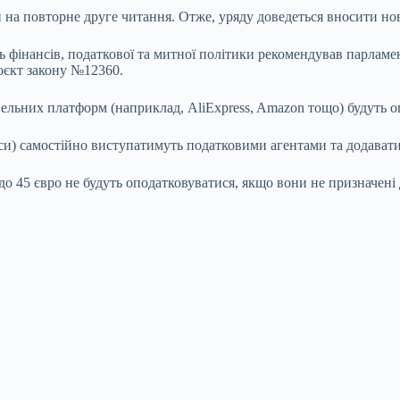
и на повторне друге читання. Отже, уряду доведеться вносити н
ань фінансів, податкової та митної політики рекомендував парла
оєкт закону №12360.
овельних платформ (наприклад, AliExpress, Amazon тощо) будуть 
и) самостійно виступатимуть податковими агентами та додавати
о 45 євро не будуть оподатковуватися, якщо вони не призначені