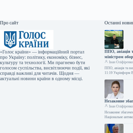
Про сайт
Останні нови
«Голос країни» — інформаційний портал
ППО, авіація 
про Україну: політику, економіку, бізнес,
міністром обо
культуру та технології. Ми прагнемо бути
Іван Оліфіренк
голосом суспільства, висвітлюючи події, які
ППО, авіація та ви
справді важливі для читачів. Щодня —
11:19 Укрінформ В
актуальні новини країни в одному місці.
Незаконне зба
Іван Оліфіренк
Незаконне збагаче
Національне антик