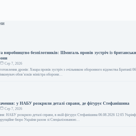
ни
та виробництво безпілотників: Шмигаль провів зустріч із британськ
рони
о
Сер 7, 2026
готовлення дронів: Хмара провів зустріч з очільником оборонного відомства Британії 0
иконувач обов’язків міністра оборони…
гачення: у НАБУ розкрили деталі справи, де фігурує Стефанішина
о
Сер 7, 2026
ння: НАБУ розкрило деталі справи, в якій фігурує Стефанішина 06.08.2026 12:05 Укрін
орупційне бюро України разом зі Спеціалізованою…