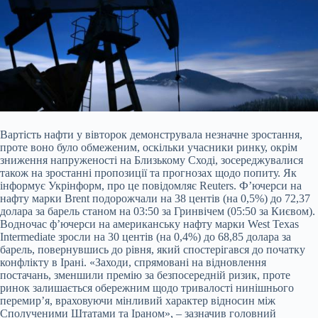
Вартість нафти у вівторок демонструвала незначне зростання,
проте воно було обмеженим, оскільки учасники ринку, окрім
зниження напруженості на Близькому Сході, зосереджувалися
також на зростанні пропозиції та прогнозах щодо попиту. Як
інформує Укрінформ, про це повідомляє Reuters. Ф’ючерси на
нафту марки Brent подорожчали на 38 центів (на 0,5%) до 72,37
долара за барель
станом на 03:50 за Гринвічем (05:50 за Києвом).
Водночас ф’ючерси на американську нафту марки West Texas
Intermediate зросли на 30 центів (на 0,4%) до 68,85 долара за
барель, повернувшись до рівня, який спостерігався до початку
конфлікту в Ірані. «Заходи, спрямовані на відновлення
постачань, зменшили премію за безпосередній ризик, проте
ринок залишається обережним щодо тривалості нинішнього
перемир’я, враховуючи мінливий характер відносин між
Сполученими Штатами та Іраном», – зазначив головний