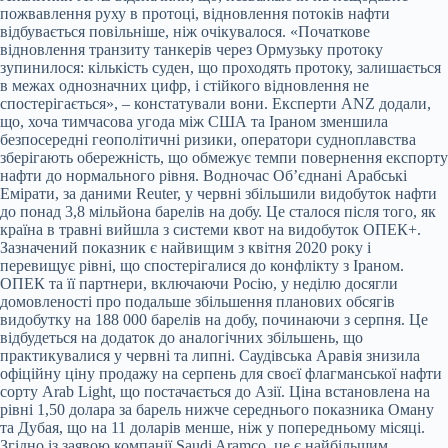
пожвавлення руху в протоці, відновлення потоків нафти
відбувається повільніше, ніж очікувалося. «Початкове
відновлення транзиту танкерів через Ормузьку протоку
зупинилося: кількість суден, що проходять протоку, залишається
в межах однозначних цифр, і стійкого відновлення не
спостерігається», – констатували вони. Експерти ANZ додали,
що, хоча тимчасова угода між США та Іраном зменшила
безпосередні геополітичні ризики, оператори судноплавства
зберігають обережність, що обмежує темпи повернення експорту
нафти до нормального рівня. Водночас Об’єднані Арабські
Емірати, за даними Reuter, у червні збільшили видобуток нафти
до понад 3,8 мільйона барелів на добу. Це сталося після того, як
країна в травні вийшла з системи квот на видобуток ОПЕК+.
Зазначений показник є найвищим з квітня 2020 року і
перевищує рівні, що спостерігалися до конфлікту з Іраном.
ОПЕК та її партнери, включаючи Росію, у неділю досягли
домовленості про подальше збільшення планових обсягів
видобутку на 188 000 барелів на добу, починаючи з серпня. Це
відбудеться на додаток до аналогічних збільшень, що
практикувалися у червні та липні. Саудівська Аравія знизила
офіційну ціну продажу на серпень для своєї флагманської нафти
сорту Arab Light, що постачається до Азії. Ціна встановлена на
рівні 1,50 долара за барель нижче середнього показника Оману
та Дубая, що на 11 доларів менше, ніж у попередньому місяці.
Згідно із заявою компанії Saudi Aramco, це є найбільшим