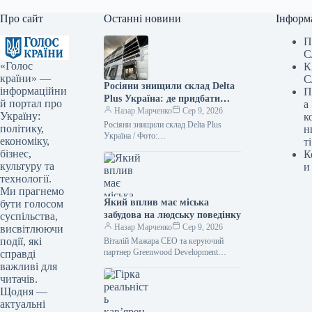
Про сайт
Останні новини
Інформ
П
С
«Голос
К
країни» —
С
Росіяни знищили склад Delta
інформаційни
П
Plus Україна: де придбати
й портал про
а
товари — ФОТО
Назар Марченко
Сер 9, 2026
Україну:
к
Росіяни знищили склад Delta Plus
політику,
н
Україна / Фото:
економіку,
ті
facebook.com/deltaplus.ukraine
бізнес,
К
Унаслідок обстрілу з боку Росії 5
культуру та
и
серпня повністю зруйновано офіс та…
технології.
Ми прагнемо
Який вплив має міська
бути голосом
забудова на людську поведінку
суспільства,
Назар Марченко
Сер 9, 2026
висвітлюючи
події, які
Віталій Мажара CEO та керуючий
партнер Greenwood Development
справді
Архітектурні рішення часто
важливі для
оцінюються за зовнішнім виглядом,
читачів.
плануванням, інноваційними
Щодня —
технологіями та
актуальні