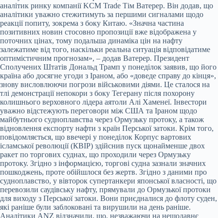
аналітик ринку компанії KCM Trade Тім Ватерер. Він додав, що
аналітики уважно стежитимуть за першими сигналами щодо
реакції попиту, зокрема з боку Китаю. «Значна частина
позитивних новин стосовно пропозиції вже відображена у
поточних цінах, тому подальша динаміка цін на нафту
залежатиме від того, наскільки реальна ситуація відповідатиме
оптимістичним прогнозам», – додав Ватерер. Президент
Сполучених Штатів Дональд Трамп у понеділок заявив, що його
країна або досягне угоди з Іраном, або «доведе справу до кінця»,
знову висловлюючи погрози військовими діями. Це сталося на
тлі демонстрації непокори з боку Тегерану після похорону
колишнього верховного лідера аятоли Алі Хаменеї. Інвестори
уважно відстежують переговори між США та Іраном щодо
майбутнього судноплавства через Ормузьку протоку, а також
відновлення експорту нафти з країн Перської затоки. Крім того,
повідомляється, що ввечері у понеділок Корпус вартових
ісламської революції (КВІР) здійснив пуск щонайменше двох
ракет по торгових суднах, що проходили через Ормузьку
протоку. Згідно з інформацією, торгові судна зазнали значних
пошкоджень, проте обійшлося без жертв. Згідно з даними про
судноплавство, у вівторок супертанкери японської власності, що
перевозили саудівську нафту, прямували до Ормузької протоки
для виходу з Перської затоки. Вони приєдналися до флоту суден,
які раніше були заблоковані та вирушили на день раніше.
Аналітики ANZ відзначили, що, незважаючи на нещодавнє