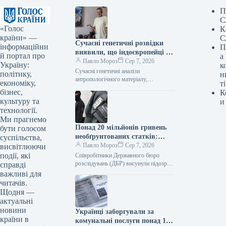
П
С
«Голос
К
країни» —
С
Сучасні генетичні розвідки
інформаційни
П
виявили, що індоєвропейці є
й портал про
а
пращурами українців –
Павло Мороз
Сер 7, 2026
Україну:
к
фахівець
Сучасні генетичні аналізи
політику,
н
антропологічного матеріалу,
економіку,
ті
витягнутого з розкопок давнього
бізнес,
К
поселення «Дикий Сад» у Миколаєві,
культуру та
и
підтвердили, що пращурами українців
технології.
були індоєвропейці.…
Ми прагнемо
Понад 20 мільйонів гривень
бути голосом
необґрунтованих статків:
суспільства,
ексначальнику управління
Павло Мороз
Сер 7, 2026
висвітлюючи
логістики Повітряного
події, які
Співробітники Державного бюро
командування висунули
розслідувань (ДБР) висунули підозру
справді
колишньому керівнику логістичного
підозру
важливі для
управління Повітряних сил Збройних
читачів.
сил України у незаконному заволодінні
Щодня —
майном…
актуальні
новини
Українці заборгували за
країни в
комунальні послуги понад 113