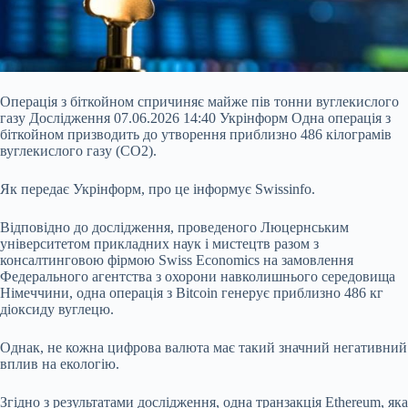
Операція з біткойном спричиняє майже пів тонни вуглекислого
газу Дослідження 07.06.2026 14:40 Укрінформ Одна операція з
біткойном призводить до утворення приблизно 486 кілограмів
вуглекислого газу (CO2).
Як передає Укрінформ, про це інформує Swissinfo.
Відповідно до дослідження, проведеного Люцернським
університетом прикладних наук і мистецтв разом з
консалтинговою фірмою Swiss Economics на замовлення
Федерального агентства з охорони навколишнього середовища
Німеччини, одна операція з Bitcoin
генерує приблизно 486 кг
діоксиду вуглецю.
Однак, не кожна цифрова валюта має такий значний негативний
вплив на екологію.
Згідно з результатами дослідження, одна транзакція Ethereum, яка