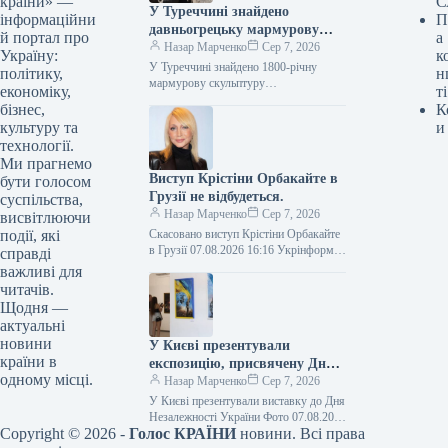
країни» —
С
У Туреччині знайдено
інформаційни
П
давньогрецьку мармурову
й портал про
а
статую бога лікування, вік
Назар Марченко
Сер 7, 2026
Україну:
к
якої становить 1800 років.
У Туреччині знайдено 1800-річну
політику,
н
мармурову скульптуру
економіку,
ті
давньогрецького бога медицини Фото
бізнес,
К
07.08.2026 16:02 Укрінформ У
культуру та
и
давньому місті Аспендос,
технології.
розташованому в турецькій…
Ми прагнемо
Виступ Крістіни Орбакайте в
бути голосом
Грузії не відбудеться.
суспільства,
Назар Марченко
Сер 7, 2026
висвітлюючи
події, які
Скасовано виступ Крістіни Орбакайте
в Грузії 07.08.2026 16:16 Укрінформ У
справді
місті Батумі, Грузія, було скасовано
важливі для
запланований виступ російської
читачів.
артистки Крістіни…
Щодня —
актуальні
новини
У Києві презентували
країни в
експозицію, присвячену Дню
одному місці.
Незалежності України.
Назар Марченко
Сер 7, 2026
У Києві презентували виставку до Дня
Незалежності України Фото 07.08.2026
Copyright © 2026 -
Голос КРАЇНИ
новини. Всі права
18:20 Укрінформ У столичному