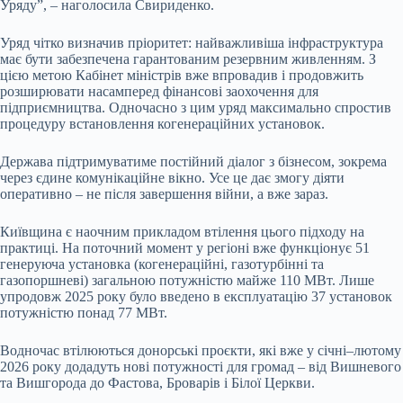
Уряду”, – наголосила Свириденко.
Уряд чітко визначив пріоритет: найважливіша інфраструктура
має бути забезпечена гарантованим резервним живленням. З
цією метою Кабінет міністрів вже впровадив і продовжить
розширювати насамперед фінансові заохочення для
підприємництва. Одночасно з цим уряд максимально спростив
процедуру встановлення когенераційних установок.
Держава підтримуватиме постійний діалог з бізнесом, зокрема
через єдине комунікаційне вікно. Усе це дає змогу діяти
оперативно – не після завершення війни, а вже зараз.
Київщина є наочним прикладом втілення цього підходу на
практиці. На поточний момент у регіоні вже функціонує 51
генеруюча установка (когенераційні, газотурбінні та
газопоршневі) загальною потужністю майже 110 МВт. Лише
упродовж 2025 року було введено в експлуатацію 37 установок
потужністю понад 77 МВт.
Водночас втілюються донорські проєкти, які вже у січні–лютому
2026 року додадуть нові потужності для громад – від Вишневого
та Вишгорода до Фастова, Броварів і Білої Церкви.