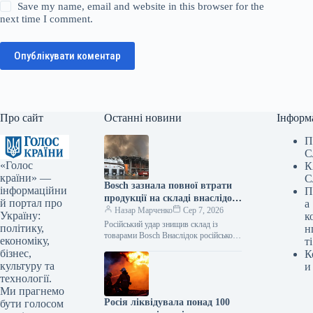
Save my name, email and website in this browser for the
next time I comment.
Опублікувати коментар
Про сайт
Останні новини
Інформ
П
С
«Голос
К
країни» —
С
Bosch зазнала повної втрати
інформаційни
П
продукції на складі внаслідок
й портал про
а
російського нападу
Назар Марченко
Сер 7, 2026
Україну:
к
Російський удар знищив склад із
політику,
н
товарами Bosch Внаслідок російської
економіку,
ті
атаки зруйновано склад логістичного
бізнес,
К
партнера Bosch, де зберігалася
культуру та
и
продукція. Як повідомляє Delo.ua,
технології.
Ми прагнемо
Росія ліквідувала понад 100
бути голосом