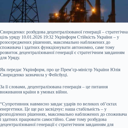
Свириденко: розбудова децентралізованої генерації – стратегічна
ціль уряду 10.01.2026 19:32 Укрінформ Стійкість України – у
розосереджених рішеннях, максимально наближених до
споживача і здатних функціонувати автономно, саме тому
розвиток децентралізованої генерації є стратегічним завданням
для Уряду.
Як передає Укрінформ, про це Прем’єр-міністр України Юлія
Свириденко зазначила у Фейсбуці.
За її словами, децентралізована генерація – це питання
виживання країни в умовах війни.
“Супротивник навмисно завдає ударів по великих об’єктах
енергетики. Це ще раз засвідчує: наша стабільність – у
розподілених рішеннях, максимально наближених до споживача
і здатних працювати самостійно. Саме тому розбудова
децентралізованої генерації є стратегічним завданням для