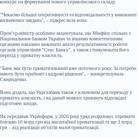
конкурс на формування нового управлінського складу.
"Чекаємо більшої оперативності та відповідальності у виконанні
визначених завдань", – підкреслила вона.
Прем’єр-міністр особливо акцентувала, що Мінфіну спільно з
Національним банком України та іншими компетентними
органами наказано виконати аналіз результативності роботи
органів управління "Сенс Банку", а також стимулювати його
перехід у приватну власність.
"Банк має бути приватизований вже поточного року. За потреби
мають бути прийняті і кадрові рішення", – конкретизувала
Свириденко.
Вона додала, що Укргазбанк також є ключовим для переходу у
приватну власність, і на даний момент тривають відповідні
підготовчі заходи.
Як передавав Укрінформ, у 2026 році уряд розраховує отримати
близько 10 млрд грн від масштабної приватизації та ще 3 млрд
грн – від реалізації об’єктів малої приватизації.