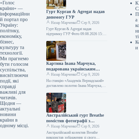
«Голос
К
країни» —
С
Гурт Курган & Agregat надав
інформаційни
П
допомогу ГУР
й портал про
а
Назар Марченко
Сер 9, 2026
Україну:
к
Гурт Курган & Agregat надав
політику,
н
підтримку ГУР Фото 09.08.2026 15:11
економіку,
ті
Укрінформ Воїни спеціального
бізнес,
К
підрозділу ГУР МО «Артан»
культуру та
и
отримали чергову допомогу…
технології.
Ми прагнемо
Картина Івана Марчука,
бути голосом
подарована українським
суспільства,
полярникам, прибула на
Назар Марченко
Сер 9, 2026
висвітлюючи
станцію «Академік
події, які
На станцію «Академік Вернадський»
Вернадський».
доставлено полотно Івана Марчука,
справді
котре він презентував українським
важливі для
полярникам Фото 09.08.2026 15:27
читачів.
Укрінформ На антарктичну станцію…
Щодня —
актуальні
новини
Австралійський гурт Breathe
країни в
помістив фотографії з
одному місці.
київського концерту на
Назар Марченко
Сер 9, 2026
обкладинку свого альбому.
Австралійський колектив Breathe
використав зображення зі свого