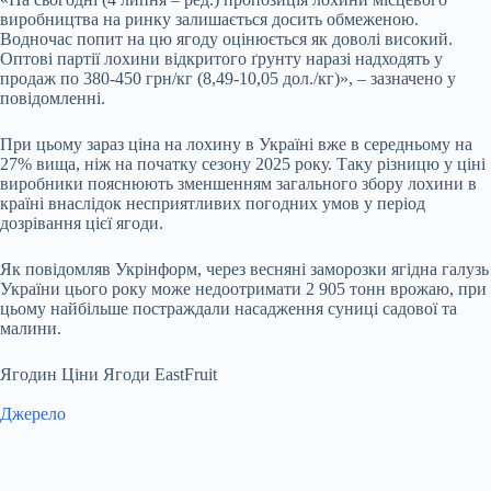
виробництва на ринку залишається досить обмеженою.
Водночас попит на цю ягоду оцінюється як доволі високий.
Оптові партії лохини відкритого ґрунту наразі надходять у
продаж по 380-450 грн/кг (8,49-10,05 дол./кг)», – зазначено у
повідомленні.
При цьому зараз ціна на лохину в Україні вже в середньому на
27% вища, ніж на початку сезону 2025 року. Таку різницю у ціні
виробники пояснюють зменшенням загального збору лохини в
країні внаслідок несприятливих погодних умов у період
дозрівання цієї ягоди.
Як повідомляв Укрінформ, через весняні заморозки ягідна галузь
України цього року може недоотримати 2 905 тонн врожаю, при
цьому найбільше постраждали насадження суниці садової та
малини.
Ягодин Ціни Ягоди EastFruit
Джерело