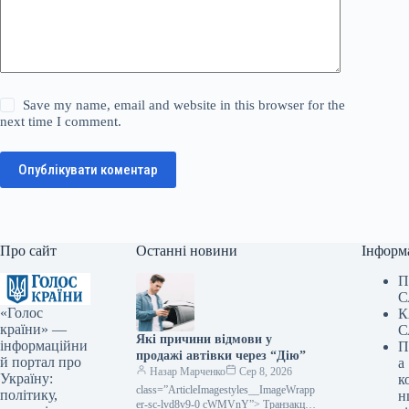
Save my name, email and website in this browser for the
next time I comment.
Опублікувати коментар
Про сайт
Останні новини
Інформ
П
С
«Голос
К
країни» —
С
Які причини відмови у
інформаційни
П
продажі автівки через “Дію”
й портал про
а
Назар Марченко
Сер 8, 2026
Україну:
к
class=”ArticleImagestyles__ImageWrapp
політику,
н
er-sc-lvd8v9-0 cWMVnY”> Транзакції