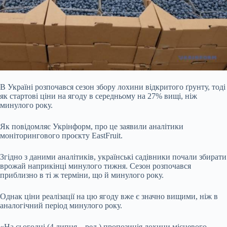
В Україні розпочався сезон збору лохини відкритого ґрунту, тоді
як стартові ціни на ягоду в середньому на 27% вищі, ніж
минулого року.
Як повідомляє Укрінформ, про це заявили аналітики
моніторингового проєкту EastFruit.
Згідно з даними аналітиків, українські садівники почали збирати
врожай наприкінці минулого тижня. Сезон розпочався
приблизно в ті ж терміни, що й минулого року.
Однак ціни
реалізації на цю ягоду вже є значно вищими, ніж в
аналогічний період минулого року.
«На сьогодні (4 липня – ред.) пропозиція лохини місцевого