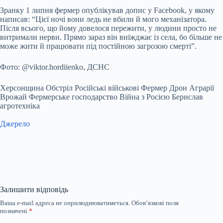
Зранку 1 липня фермер опублікував допис у Facebook, у якому
написав: “Цієї ночі вони ледь не вбили й мого механізатора.
Після всього, що йому довелося пережити, у людини просто не
витримали нерви. Прямо зараз він виїжджає із села, бо більше не
може жити й працювати під постійною загрозою смерті”.
Фото: @viktor.hordiienko, ДСНС
Херсонщина Обстріл Російські військові Фермер Дрон Аграрії
Врожай Фермерське господарство Війна з Росією Берислав
агротехніка
Джерело
Залишити відповідь
Ваша e-mail адреса не оприлюднюватиметься.
Обов’язкові поля
позначені
*