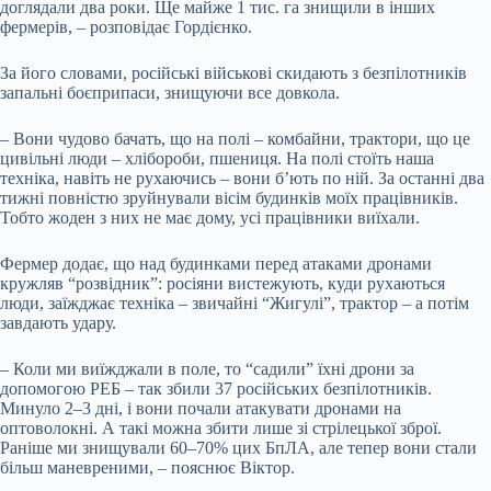
доглядали два роки. Ще майже 1 тис. га знищили в інших
фермерів, – розповідає Гордієнко.
За його словами, російські військові скидають з безпілотників
запальні боєприпаси, знищуючи все довкола.
– Вони чудово бачать, що на полі – комбайни, трактори, що це
цивільні люди – хлібороби, пшениця. На полі стоїть наша
техніка, навіть не рухаючись – вони б’ють по ній. За останні два
тижні повністю зруйнували вісім будинків моїх працівників.
Тобто жоден з них не має дому, усі працівники виїхали.
Фермер додає, що над будинками перед атаками дронами
кружляв “розвідник”: росіяни вистежують, куди рухаються
люди, заїжджає техніка – звичайні “Жигулі”, трактор – а потім
завдають удару.
– Коли ми виїжджали в поле, то “садили” їхні дрони за
допомогою РЕБ – так збили 37 російських безпілотників.
Минуло 2–3 дні, і вони почали атакувати дронами на
оптоволокні. А такі можна збити лише зі стрілецької зброї.
Раніше ми знищували 60–70% цих БпЛА, але тепер вони стали
більш маневреними, – пояснює Віктор.