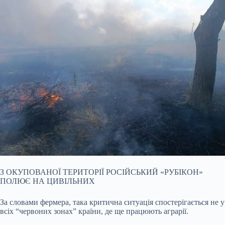
З ОКУПОВАНОЇ ТЕРИТОРІЇ РОСІЙСЬКИЙ «РУБІКОН»
ПОЛЮЄ НА ЦИВІЛЬНИХ
За словами фермера, така критична ситуація спостерігається не у
всіх “червоних зонах” країни, де ще працюють аграрії.