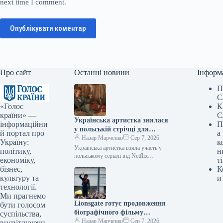
next time I comment.
Опублікувати коментар
Про сайт
Останні новини
Інформ
П
С
«Голос
К
країни» —
С
Українська артистка знялася
інформаційни
П
у польській стрічці для
й портал про
а
Netflix.
Назар Марченко
Сер 7, 2026
Україну:
к
Українська артистка взяла участь у
політику,
н
польському серіалі від Netflix
економіку,
ті
06.08.2026 21:06 Укрінформ
бізнес,
К
Українська артистка Оксана
культуру та
и
Черкашина, відома за роботами у…
технології.
Ми прагнемо
Lionsgate готує продовження
бути голосом
біографічного фільму
суспільства,
«Майкл»
Назар Марченко
Сер 7, 2026
висвітлюючи