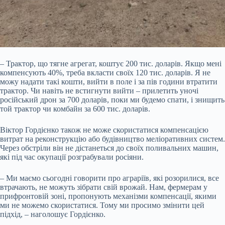
– Трактор, що тягне агрегат, коштує 200 тис. доларів. Якщо мені
компенсують 40%, треба вкласти своїх 120 тис. доларів. Я не
можу надати такі кошти, вийти в поле і за пів години втратити
трактор. Чи навіть не встигнути вийти – прилетить уночі
російський дрон за 700 доларів, поки ми будемо спати, і знищить
той трактор чи комбайн за 600 тис. доларів.
Віктор Гордієнко також не може скористатися компенсацією
витрат на реконструкцію або будівництво меліоративних систем.
Через обстріли він не дістанеться до своїх поливальних машин,
які під час окупації розграбували росіяни.
– Ми маємо сьогодні говорити про аграріїв, які розорилися, все
втрачають, не можуть зібрати свій врожай. Нам, фермерам у
прифронтовій зоні, пропонують механізми компенсації, якими
ми не можемо скористатися. Тому ми просимо змінити цей
підхід, – наголошує Гордієнко.