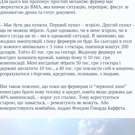
Для цього він пропонує простий механізм: фермер має
звернутися до ВМА, яка вивчає ситуацію, перевіряє, фіксує за
допомогою дрона та готує документ.
– Має бути два пункти. Перший пункт – згоріло. Другий пункт –
що не можеш зібрати. Адже однаково, чи в мене згоріло, чи в
мого сусіда ще ні – ми в однаковій ситуації. Я запевняю, що
жодних маніпуляцій з боку фермерів не буде. Бо сьогодні в полі
у кожного мінімально є 5 тонн з гектара, пшениця коштує 200
доларів. Тобто 45 тис. грн на гектарі. Жодному фермеру не
вигідно залишати врожай, навіщо йому ті 10 тис. грн
компенсації. Мені вигідніше зібрати 50 тис. грн з гектара і
державі заплатити 10 тис., а 40 тис. грн покласти собі в кишеню,
розрахуватися з боргами, кредитами, позиками, з людьми.
Він також пояснює, що поки що фермерам із “червоної зони”
невигідно брати нову техніку в кредит, навіть якщо держава дає
40% компенсації, – ворог усе спалює. Тому користуються
старою, що ламається, – ремонтують як можуть. Або
використовують комбайни, надані Фондом Говарда Баффета.