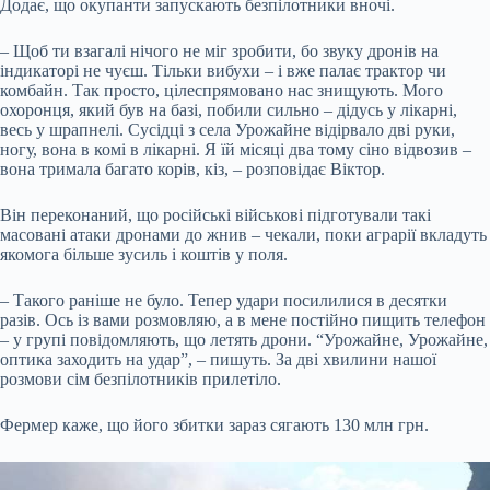
Додає, що окупанти запускають безпілотники вночі.
– Щоб ти взагалі нічого не міг зробити, бо звуку дронів на
індикаторі не чуєш. Тільки вибухи – і вже палає трактор чи
комбайн. Так просто, цілеспрямовано нас знищують. Мого
охоронця, який був на базі, побили сильно – дідусь у лікарні,
весь у шрапнелі. Сусідці з села Урожайне відірвало дві руки,
ногу, вона в комі в лікарні. Я їй місяці два тому сіно відвозив –
вона тримала багато корів, кіз, – розповідає Віктор.
Він переконаний, що російські військові підготували такі
масовані атаки дронами до жнив – чекали, поки аграрії вкладуть
якомога більше зусиль і коштів у поля.
– Такого раніше не було. Тепер удари посилилися в десятки
разів. Ось із вами розмовляю, а в мене постійно пищить телефон
– у групі повідомляють, що летять дрони. “Урожайне, Урожайне,
оптика заходить на удар”, – пишуть. За дві хвилини нашої
розмови сім безпілотників прилетіло.
Фермер каже, що його збитки зараз сягають 130 млн грн.