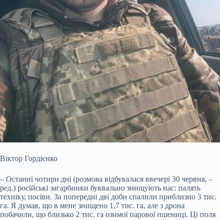
Віктор Гордієнко
– Останні чотири дні (розмова відбувалася ввечері 30 червня, –
ред.) російські загарбники буквально знищують нас: палять
техніку, посіви. За попередні дві доби спалили приблизно 3 тис.
га. Я думав, що в мене знищено 1,7 тис. га, але з дрона
побачили, що близько 2 тис. га озимої парової пшениці. Ці поля