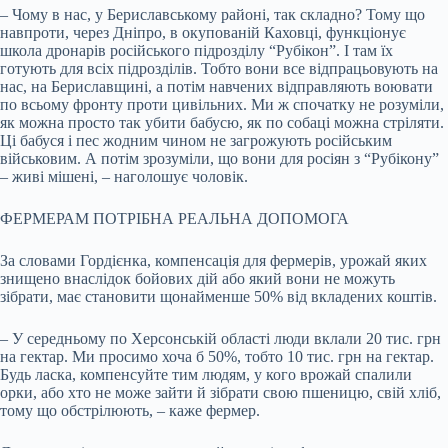
– Чому в нас, у Бериславському районі, так складно? Тому що
навпроти, через Дніпро, в окупованій Каховці, функціонує
школа дронарів російського підрозділу “Рубікон”. І там їх
готують для всіх підрозділів. Тобто вони все відпрацьовують на
нас, на Бериславщині, а потім навчених відправляють воювати
по всьому фронту проти цивільних. Ми ж спочатку не розуміли,
як можна просто так убити бабусю, як по собаці можна стріляти.
Ці бабуся і пес жодним чином не загрожують російським
військовим. А потім зрозуміли, що вони для росіян з “Рубікону”
– живі мішені, – наголошує чоловік.
ФЕРМЕРАМ ПОТРІБНА РЕАЛЬНА ДОПОМОГА
За словами Гордієнка, компенсація для фермерів, урожай яких
знищено внаслідок бойових дій або який вони не можуть
зібрати, має становити щонайменше 50% від вкладених коштів.
– У середньому по Херсонській області люди вклали 20 тис. грн
на гектар. Ми просимо хоча б 50%, тобто 10 тис. грн на гектар.
Будь ласка, компенсуйте тим людям, у кого врожай спалили
орки, або хто не може зайти й зібрати свою пшеницю, свій хліб,
тому що обстрілюють, – каже фермер.