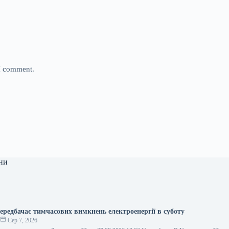
 I comment.
ни
ередбачає тимчасових вимкнень електроенергії в суботу
о
Сер 7, 2026