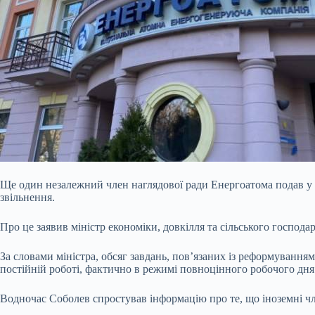
Ще один незалежний член наглядової ради Енергоатома подав у
звільнення.
Про це заявив міністр економіки, довкілля та сільського господ
За словами міністра, обсяг завдань, пов’язаних із реформування
постійній роботі, фактично в режимі повноцінного робочого дн
Водночас Соболев спростував інформацію про те, що іноземні чле