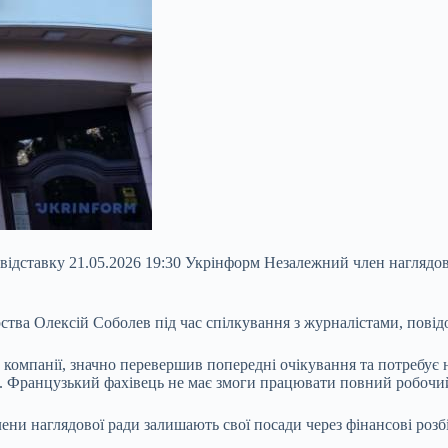
 відставку 21.05.2026 19:30 Укрінформ Незалежний член нагляд
арства Олексій Соболев під час спілкування з журналістами, пов
м компанії, значно перевершив попередні очікування та потребує
я. Французький фахівець не має змоги працювати повний робочи
ни наглядової ради залишають свої посади через фінансові розбі