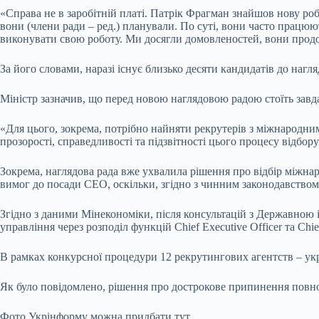
«Справа не в заробітній платі. Патрік Фрагман знайшов нову робо
вони (члени ради – ред.) планували. По суті, вони часто працю
виконувати свою роботу. Ми досягли домовленостей, вони продо
За його словами, наразі існує близько десяти кандидатів до наг
Міністр зазначив, що перед новою наглядовою радою стоїть завд
«Для цього, зокрема, потрібно найняти рекрутерів з міжнародним
прозорості, справедливості та підзвітності цього процесу відбор
Зокрема, наглядова рада вже ухвалила рішення про відбір міжна
вимог до посади CEO, оскільки, згідно з чинним законодавством
Згідно з даними Мінекономіки, після консультацій з Державною 
управління через розподіл функцій Chief Executive Officer та Ch
В рамках конкурсної процедури 12 рекрутингових агентств – ук
Як було повідомлено, рішення про дострокове припинення пов
Фото Укрінформу можна придбати тут