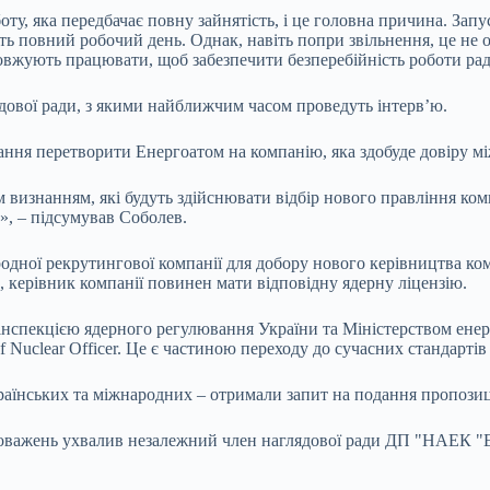
ту, яка передбачає повну зайнятість, і це головна причина. Запу
ють повний робочий день. Однак, навіть попри звільнення, це не
вжують працювати, щоб забезпечити безперебійність роботи ради
лядової ради, з якими найближчим часом проведуть інтерв’ю.
ання перетворити Енергоатом на компанію, яка здобуде довіру мі
 визнанням, які будуть здійснювати відбір нового правління ком
у», – підсумував Соболев.
родної рекрутингової компанії для добору нового керівництва к
, керівник компанії повинен мати відповідну ядерну ліцензію.
інспекцією ядерного регулювання України та Міністерством енер
ief Nuclear Officer. Це є частиною переходу до сучасних стандарт
раїнських та міжнародних – отримали запит на подання пропозиц
новажень ухвалив незалежний член наглядової ради ДП "НАЕК "