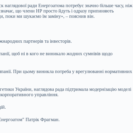
ск наглядової ради Енергоатома потребує значно більше часу, ніж
 означає, що члени НР просто йдуть і одразу припиняють
, поки ми шукаємо їм заміну», – пояснив він.
жнародних партнерів та інвесторів.
панії, щоб ні в кого не виникало жодних сумнівів щодо
омпанії. При цьому виникла потреба у врегулюванні нормативних
гетики України, наглядова рада підтримала модернізацію моделі
ів корпоративного управління.
ій.
Енергоатом" Патрік Фрагман.