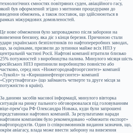
технологічних ємностях повітряних суден, авіаційного гасу,
який був оформлений згідно з митними процедурами до
введення обмежень, а також поставок, що здійснюються в
рамках міжурядових домовленостей.
Це нове обмеження було запроваджено після заборони на
вивезення бензину, яка діє з кінця березня. Причиною стали
удари українських безпілотників по нафтопереробних заводах,
що, за оцінками, призвели до зупинки майже всіх НПЗ у
центральній частині Росії. Нафтові компанії втратили близько
25% потужностей з виробництва палива. Минулого місяця шість
російських НПЗ припинили виробництво повністю або
частково, серед них «Нижегороднафтооргсинтез» компанії
«Лукойл» та «Киришинефтеоргсинтез» компанії
«Сургутнафтогаз» (що займають четверте та друге місця за
потужністю в країні).
За даними засобів масової інформації, минулого вівторка
ситуація на ринку пального обговорювалася під головуванням
віце-прем’єра РФ Олександра Новака, куди були запрошені
представники нафтових компаній. За результатами наради
нафтовим компаніям було рекомендовано «обмежити експорт»
нафтопродуктів. Один із співрозмовників видання зазначив, що,
окрім авіагасу, влада може ввести заборону на вивезення