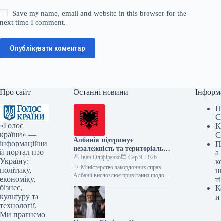
Save my name, email and website in this browser for the
next time I comment.
Опублікувати коментар
Про сайт
Останні новини
Інформ
П
С
«Голос
К
країни» —
С
Албанія підтримує
інформаційни
П
незалежність та територіальну
й портал про
а
цілісність України, а також
Іван Оліфіренко
Сер 9, 2026
Україну:
к
суверенітет Косова, – заявило
“> Міністерство закордонних справ
політику,
н
МЗС напередодні візиту
Албанії висловлює привітання щодо
економіку,
ті
візиту глави української держави
Зеленського до Белграда
бізнес,
К
Володимира Зеленського до Сербії,
культуру та
и
підтверджуючи свою позицію щодо…
технології.
Ми прагнемо