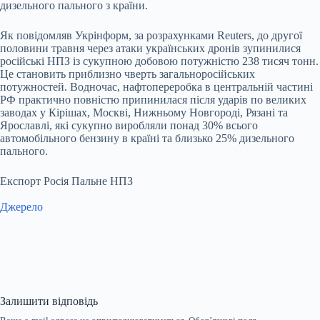
дизельного пального з країни.
Як повідомляв Укрінформ, за розрахунками Reuters, до другої
половини травня через атаки українських дронів зупинилися
російські НПЗ із сукупною добовою потужністю 238 тисяч тонн.
Це становить приблизно чверть загальноросійських
потужностей. Водночас, нафтопереробка в центральній частині
РФ практично повністю припинилася після ударів по великих
заводах у Кірішах, Москві, Нижньому Новгороді, Рязані та
Ярославлі, які сукупно виробляли понад 30% всього
автомобільного бензину в країні та близько 25% дизельного
пального.
Експорт Росія Пальне НПЗ
Джерело
Залишити відповідь