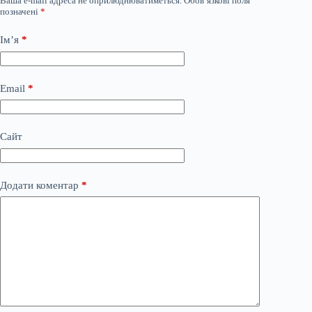
Ваша e-mail адреса не оприлюднюватиметься.
Обов’язкові поля
позначені
*
Ім’я
*
Email
*
Сайт
Додати коментар
*