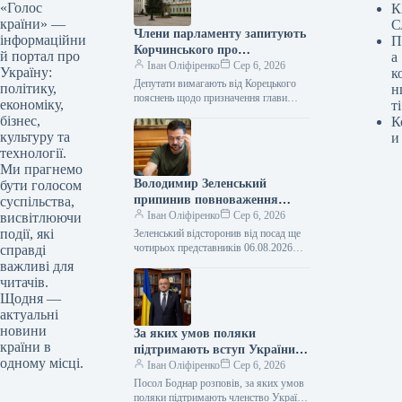
«Голос
К
країни» —
С
Члени парламенту запитують
інформаційни
П
Корчинського про
й портал про
а
призначення міністра
Іван Оліфіренко
Сер 6, 2026
Україну:
к
цифрової трансформації без
Депутати вимагають від Корецького
політику,
н
узгодження з комітетом
пояснень щодо призначення глави
економіку,
ті
Мінцифри без обговорення в комітеті
Верховної Ради.
бізнес,
К
ВР 06.08.2026 17:02 Укрінформ Члени
культуру та
и
комітету Верховної…
технології.
Ми прагнемо
Володимир Зеленський
бути голосом
припинив повноваження
суспільства,
чотирьох послів.
Іван Оліфіренко
Сер 6, 2026
висвітлюючи
події, які
Зеленський відсторонив від посад ще
чотирьох представників 06.08.2026
справді
17:06 Укрінформ Глава держави
важливі для
Володимир Зеленський відправив у
читачів.
відставку послів, які представляли…
Щодня —
актуальні
новини
За яких умов поляки
країни в
підтримають вступ України
одному місці.
до Європейського Союзу,
Іван Оліфіренко
Сер 6, 2026
розповів посол Боднар.
Посол Боднар розповів, за яких умов
поляки підтримають членство України