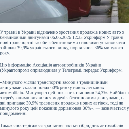
У травні в Україні відзначено зростання продажів нових авто з
бензиновими двигунами 06.06.2026 12:33 Укрінформ У травні
нові транспортні засоби з бензиновими силовими установками
зайняли 39,9% українського ринку, порівняно з 36% минулого
року.
Цю інформацію Асоціація автовиробників України
(Укравтопром) оприлюднила у Телеграмі, передає Укрінформ.
«Минулого місяця транспортні засоби з традиційними
двигунами склали понад 60% ринку нових легкових
автомобілів. Минулоріч цей показник становив 54,3%.
Найбільш
затребуваними виявилися моделі з бензиновими двигунами, на
які припадає 39,9% травневих продажів нових автівок, тоді як
минулого року цей показник дорівнював 36%», — зазначається у
повідомленні.
Також спостерігалося зростання частки гібридних автомобілів –