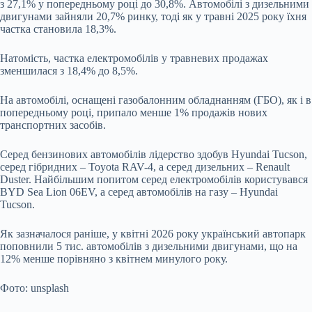
з 27,1% у попередньому році до 30,8%. Автомобілі з дизельними
двигунами зайняли 20,7% ринку, тоді як у травні 2025 року їхня
частка становила 18,3%.
Натомість, частка електромобілів у травневих продажах
зменшилася з 18,4% до 8,5%.
На автомобілі, оснащені газобалонним обладнанням (ГБО), як і в
попередньому році, припало менше 1% продажів нових
транспортних засобів.
Серед бензинових автомобілів лідерство здобув Hyundai Tucson,
серед гібридних – Toyota RAV-4, а серед дизельних – Renault
Duster. Найбільшим попитом серед електромобілів користувався
BYD Sea Lion 06EV, а серед автомобілів на газу – Hyundai
Tucson.
Як зазначалося раніше, у квітні 2026 року український автопарк
поповнили 5 тис. автомобілів з дизельними двигунами, що на
12% менше порівняно з квітнем минулого року.
Фото: unsplash