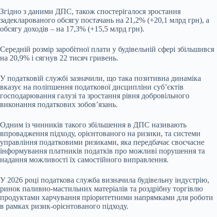
Згідно з даними ДПС, також спостерігалося зростання
задекларованого обсягу постачань на 21,2% (+20,1 млрд грн), а
обсягу доходів – на 17,3% (+15,5 млрд грн).
Середній розмір заробітної плати у будівельній сфері збільшився
на 20,9% і сягнув 22 тисяч гривень.
У податковій службі зазначили, що така позитивна динаміка
вказує на поліпшення податкової дисципліни суб’єктів
господарювання галузі та зростання рівня добровільного
виконання податкових зобов’язань.
Одним із чинників такого збільшення в ДПС називають
впровадження підходу, орієнтованого на ризики, та системи
управління податковими ризиками, яка передбачає своєчасне
інформування платників податків про можливі порушення та
надання можливості їх самостійного виправлення.
У 2026 році податкова служба визначила будівельну індустрію,
ринок паливно-мастильних матеріалів та роздрібну торгівлю
продуктами харчування пріоритетними напрямками для роботи
в рамках ризик-орієнтованого підходу.