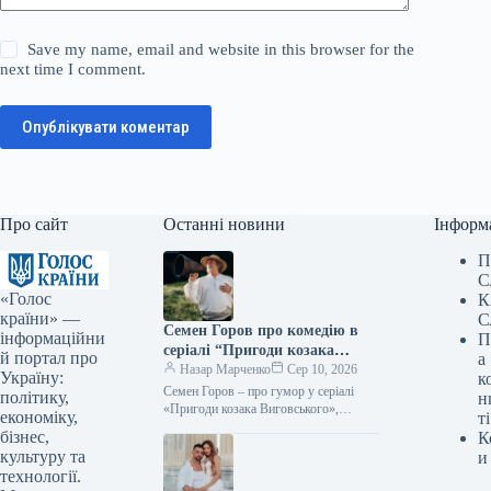
Save my name, email and website in this browser for the
next time I comment.
Опублікувати коментар
Про сайт
Останні новини
Інформ
П
С
«Голос
К
країни» —
С
Семен Горов про комедію в
інформаційни
П
серіалі “Пригоди козака
й портал про
а
Виговського”, інтелектуальну
Назар Марченко
Сер 10, 2026
Україну:
к
ВІА Гру та подальшу кар’єру
Семен Горов – про гумор у серіалі
політику,
н
Jerry Heil
«Пригоди козака Виговського»,
економіку,
ті
розумну «ВІА Гру» і майбутнє Jerry
бізнес,
К
Heil Фото: 2+2 Підпишіться…
культуру та
и
технології.