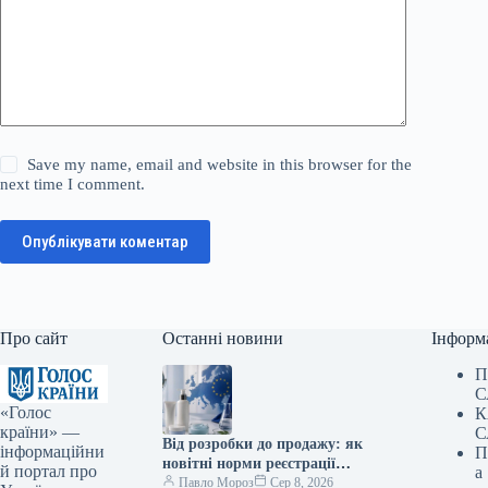
Save my name, email and website in this browser for the
next time I comment.
Опублікувати коментар
Про сайт
Останні новини
Інформ
П
С
«Голос
К
країни» —
С
Від розробки до продажу: як
інформаційни
П
новітні норми реєстрації
й портал про
а
трансформують український
Павло Мороз
Сер 8, 2026