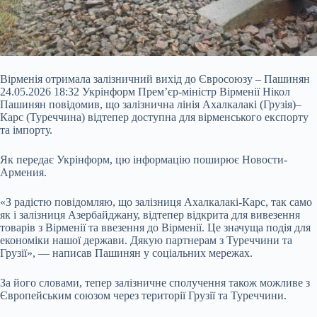
Вірменія отримала залізничний вихід до Євросоюзу – Пашинян
24.05.2026 18:32 Укрінформ Прем’єр-міністр Вірменії Нікол
Пашинян повідомив, що залізнична лінія Ахалкалакі (Грузія)–
Карс (Туреччина) відтепер доступна для вірменського експорту
та імпорту.
Як передає Укрінформ, цю інформацію поширює Новости-
Армения.
«З радістю повідомляю, що залізниця Ахалкалакі-Карс, так само
як і залізниця Азербайджану, відтепер відкрита для вивезення
товарів з Вірменії та ввезення до Вірменії. Це значуща
подія для
економіки нашої держави. Дякую партнерам з Туреччини та
Грузії», — написав Пашинян у соціальних мережах.
За його словами, тепер залізничне сполучення також можливе з
Європейським союзом через території Грузії та Туреччини.