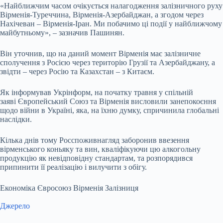
«Найближчим часом очікується налагодження залізничного руху
Вірменія-Туреччина, Вірменія-Азербайджан, а згодом через
Нахічеван – Вірменія-Іран. Ми побачимо ці події у найближчому
майбутньому», – зазначив Пашинян.
Він уточнив, що на даний момент Вірменія має залізничне
сполучення з Росією через територію Грузії та Азербайджану, а
звідти – через Росію та Казахстан – з Китаєм.
Як інформував Укрінформ, на початку травня у спільній
заяві Європейський Союз та Вірменія висловили занепокоєння
щодо війни в Україні, яка, на їхню думку, спричинила глобальні
наслідки.
Кілька днів тому Росспоживнагляд заборонив ввезення
вірменського коньяку та вин, кваліфікуючи цю алкогольну
продукцію як невідповідну стандартам, та розпорядився
припинити її реалізацію і вилучити з обігу.
Економіка Євросоюз Вірменія Залізниця
Джерело