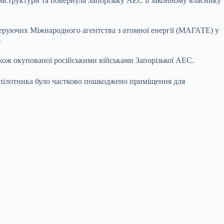
раструктури та повернула Запорізьку АЕС її законному власнику
керуючих Міжнародного агентства з атомної енергії (МАГАТЕ) у
.
кож окупованої російськими військами Запорізької АЕС.
зпілотника було частково пошкоджено приміщення для