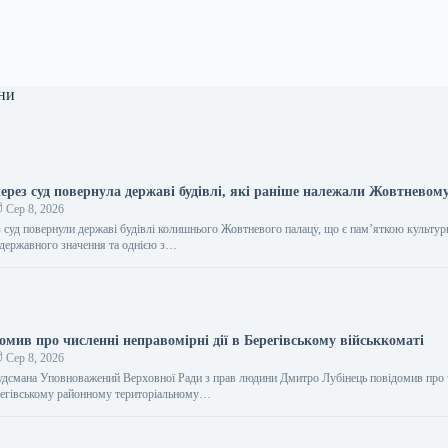
ни
ерез суд повернула державі будівлі, які раніше належали Жовтневому
Сер 8, 2026
 суд повернули державі будівлі колишнього Жовтневого палацу, що є пам’яткою культур
державного значення та однією з…
омив про численні неправомірні дії в Берегівському військкоматі
Сер 8, 2026
дсмана Уповноважений Верховної Ради з прав людини Дмитро Лубінець повідомив про 
регівському районному територіальному…