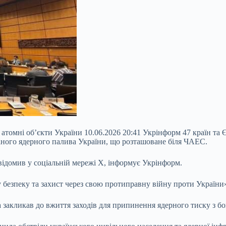
омні об’єкти України 10.06.2026 20:41 Укрінформ 47 країн та 
аного ядерного палива України, що розташоване біля ЧАЕС.
відомив у соціальній мережі X, інформує Укрінформ.
 безпеку та захист через
свою протиправну війну проти України»,
закликав до вжиття заходів для припинення ядерного тиску з бок