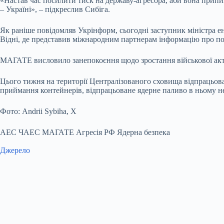
«Настав час посилити тиск на державу-агресора, аби вона припи
– Україні», – підкреслив Сибіга.
Як раніше повідомляв Укрінформ, сьогодні заступник міністра е
Відні, де представив міжнародним партнерам інформацію про по
МАГАТЕ висловило занепокоєння щодо зростання військової акти
Цього тижня на території Централізованого сховища відпрацьов
приймання контейнерів, відпрацьоване ядерне паливо в ньому н
Фото: Andrii Sybiha, X
АЕС ЧАЕС МАГАТЕ Агресія РФ Ядерна безпека
Джерело