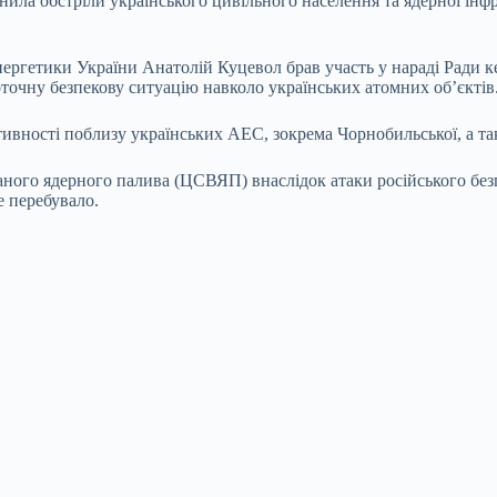
нила обстріли українського цивільного населення та ядерної інф
нергетики України Анатолій Куцевол брав участь у нараді Ради 
точну безпекову ситуацію навколо українських атомних об’єктів
вності поблизу українських АЕС, зокрема Чорнобильської, а та
аного ядерного палива (ЦСВЯП) внаслідок атаки російського бе
е перебувало.