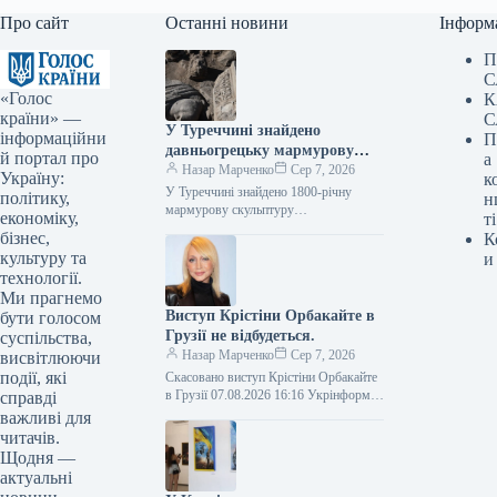
Про сайт
Останні новини
Інформ
П
С
«Голос
К
країни» —
С
У Туреччині знайдено
інформаційни
П
давньогрецьку мармурову
й портал про
а
статую бога лікування, вік
Назар Марченко
Сер 7, 2026
Україну:
к
якої становить 1800 років.
У Туреччині знайдено 1800-річну
політику,
н
мармурову скульптуру
економіку,
ті
давньогрецького бога медицини Фото
бізнес,
К
07.08.2026 16:02 Укрінформ У
культуру та
и
давньому місті Аспендос,
технології.
розташованому в турецькій…
Ми прагнемо
Виступ Крістіни Орбакайте в
бути голосом
Грузії не відбудеться.
суспільства,
Назар Марченко
Сер 7, 2026
висвітлюючи
події, які
Скасовано виступ Крістіни Орбакайте
в Грузії 07.08.2026 16:16 Укрінформ У
справді
місті Батумі, Грузія, було скасовано
важливі для
запланований виступ російської
читачів.
артистки Крістіни…
Щодня —
актуальні