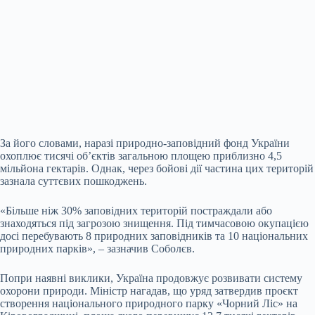
За його словами, наразі природно-заповідний фонд України
охоплює тисячі об’єктів загальною площею приблизно 4,5
мільйона гектарів. Однак, через
бойові дії частина цих територій
зазнала суттєвих пошкоджень.
«Більше ніж 30% заповідних територій постраждали або
знаходяться під загрозою знищення. Під тимчасовою окупацією
досі перебувають 8 природних заповідників та 10 національних
природних парків», – зазначив Соболєв.
Попри наявні виклики, Україна продовжує розвивати систему
охорони природи. Міністр нагадав, що уряд затвердив проєкт
створення національного природного парку «Чорний Ліс» на