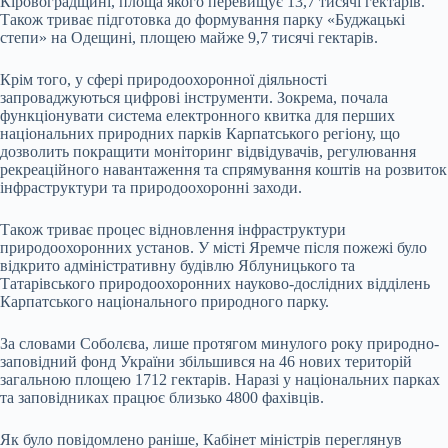
Кіровоградщині, площа якого перевищує 13,7 тисячі гектарів.
Також триває підготовка до формування парку «Буджацькі
степи» на Одещині, площею майже 9,7 тисячі гектарів.
Крім того, у сфері природоохоронної діяльності
запроваджуються цифрові інструменти. Зокрема, почала
функціонувати система електронного квитка для перших
національних природних парків Карпатського регіону, що
дозволить покращити моніторинг відвідувачів, регулювання
рекреаційного навантаження та спрямування коштів на розвиток
інфраструктури та природоохоронні заходи.
Також триває процес відновлення інфраструктури
природоохоронних установ. У місті Яремче після пожежі було
відкрито адміністративну будівлю Яблуницького та
Татарівського природоохоронних науково-дослідних відділень
Карпатського національного природного парку.
За словами Соболєва, лише протягом минулого року природно-
заповідний фонд України збільшився на 46 нових територій
загальною площею 1712 гектарів. Наразі у національних парках
та заповідниках працює близько 4800 фахівців.
Як було повідомлено раніше, Кабінет міністрів переглянув