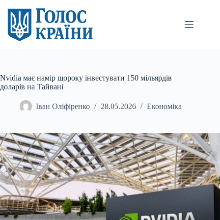
Перейти
до
вмісту
Nvidia має намір щороку інвестувати 150 мільярдів
доларів на Тайвані
Іван Оліфіренко
28.05.2026
Економіка