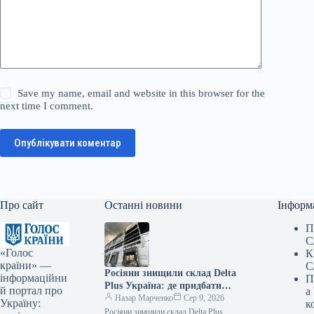
Save my name, email and website in this browser for the
next time I comment.
Опублікувати коментар
Про сайт
Останні новини
Інформ
П
С
«Голос
К
країни» —
С
Росіяни знищили склад Delta
інформаційни
П
Plus Україна: де придбати
й портал про
а
товари — ФОТО
Назар Марченко
Сер 9, 2026
Україну:
к
Росіяни знищили склад Delta Plus