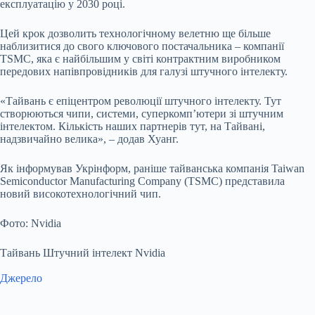
експлуатацію у 2030 році.
Цей крок дозволить технологічному велетню ще більше
наблизитися до свого ключового постачальника – компанії
TSMC, яка є найбільшим у світі контрактним виробником
передових напівпровідників для галузі штучного інтелекту.
«Тайвань є епіцентром революції штучного інтелекту. Тут
створюються чипи, системи, суперкомп’ютери зі штучним
інтелектом. Кількість наших партнерів тут, на Тайвані,
надзвичайно велика», – додав Хуанг.
Як інформував Укрінформ, раніше тайванська компанія Taiwan
Semiconductor Manufacturing Company (TSMC) представила
новий високотехнологічний чип.
Фото: Nvidia
Тайвань Штучний інтелект Nvidia
Джерело