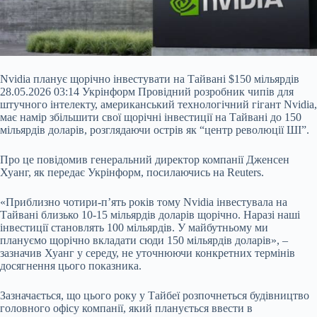
Nvidia планує щорічно інвестувати на Тайвані $150 мільярдів
28.05.2026 03:14 Укрінформ Провідний розробник чипів для
штучного інтелекту, американський технологічний гігант Nvidia,
має намір збільшити свої щорічні інвестиції на Тайвані до 150
мільярдів доларів, розглядаючи острів як “центр революції ШІ”.
Про це повідомив генеральний директор компанії Дженсен
Хуанг, як передає Укрінформ, посилаючись на Reuters.
«Приблизно чотири-п’ять років тому Nvidia інвестувала на
Тайвані близько 10-15
мільярдів доларів щорічно. Наразі наші
інвестиції становлять 100 мільярдів. У майбутньому ми
плануємо щорічно вкладати сюди 150 мільярдів доларів», –
зазначив Хуанг у середу, не уточнюючи конкретних термінів
досягнення цього показника.
Зазначається, що цього року у Тайбеї розпочнеться будівництво
головного офісу компанії, який планується ввести в