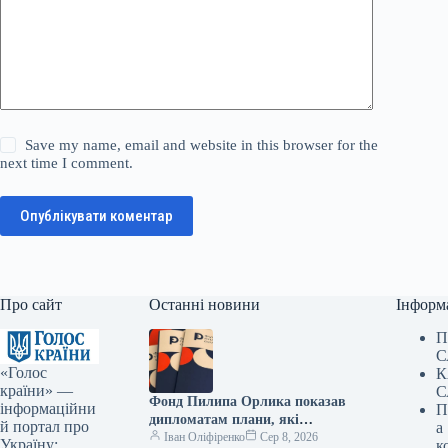
Save my name, email and website in this browser for the
next time I comment.
Опублікувати коментар
Про сайт
Останні новини
Інформ
П
С
«Голос
К
країни» —
С
Фонд Пилипа Орлика показав
інформаційни
П
дипломатам плани, які
й портал про
а
роблять Україну чутнішою на
Іван Оліфіренко
Сер 8, 2026
Україну:
к