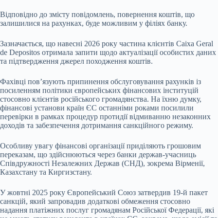
Відповідно до змісту повідомлень, повернення коштів, що
залишилися на рахунках, буде можливим у філіях банку.
Зазначається, що навесні 2026 року частина клієнтів Caixa Geral
de Depositos отримала запити щодо актуалізації особистих даних
та підтвердження джерел походження коштів.
Фахівці пов’язують припинення обслуговування рахунків із
посиленням політики європейських фінансових інституцій
стосовно клієнтів російського громадянства. На їхню думку,
фінансові установи країн ЄС останніми роками посилили
перевірки в рамках процедур протидії відмиванню незаконних
доходів та забезпечення дотримання санкційного режиму.
Особливу увагу фінансові організації приділяють грошовим
переказам, що здійснюються через банки держав-учасниць
Співдружності Незалежних Держав (СНД), зокрема Вірменії,
Казахстану та Киргизстану.
У жовтні 2025 року Європейський Союз затвердив 19-й пакет
санкцій, який запровадив додаткові обмеження стосовно
надання платіжних послуг громадянам Російської Федерації, які