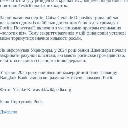
не мають статусу резидента в країнах ЄС, зокрема, щодо емісії та
повторної емісії платіжних карток.
За оцінками експертів, Caixa Geral de Depositos тривалий час
вважався одним із найбільш доступних банків для громадян
Росії в Португалії, включно з учасниками програм отримання
«золотих віз». Тому закриття рахунків у цій фінансовій установі
може торкнутися значної кількості росіян.
Як інформував Укрінформ, у 2024 році банки Швейцарії почали
закривати рахунки клієнтам, які мають російське громадянство,
навіть за наявності паспорта іншої держави.
У травні 2025 року найбільший комерційний банк Таїланду
Bangkok Bank заморозив рахунки «тисяч» громадян Росії.
Фото: Yusuke Kawasaki/wikipedia.org
Банк Португалія Росія
Джерело