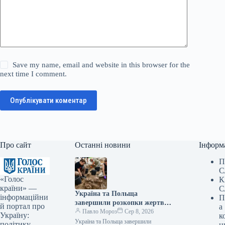
Save my name, email and website in this browser for the
next time I comment.
Опублікувати коментар
Про сайт
Останні новини
Інформ
П
С
«Голос
К
країни» —
С
Україна та Польща
інформаційни
П
завершили розкопки жертв
й портал про
а
Волинської трагедії у двох
Павло Мороз
Сер 8, 2026
Україну:
к
волинських селах.
Україна та Польща завершили
політику,
н