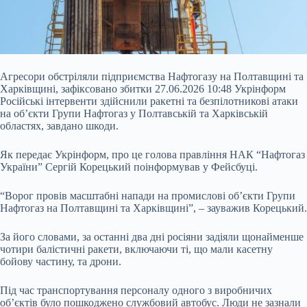
Агресори обстріляли підприємства Нафтогазу на Полтавщині та
Харківщині, зафіксовано збитки 27.06.2026 10:48 Укрінформ
Російські інтервенти здійснили ракетні та безпілотникові атаки
на об’єкти Групи Нафтогаз у Полтавській та Харківській
областях, завдано шкоди.
Як передає Укрінформ, про це голова правління НАК “Нафтогаз
України” Сергій Корецький поінформував у Фейсбуці.
“Ворог провів масштабні напади на промислові об’єкти Групи
Нафтогаз на Полтавщині та Харківщині”, – зауважив Корецький.
За його
словами, за останні два дні росіяни задіяли щонайменше
чотири балістичні ракети, включаючи ті, що мали касетну
бойову частину, та дрони.
Під час транспортування персоналу одного з виробничих
об’єктів було пошкоджено службовий автобус. Люди не зазнали