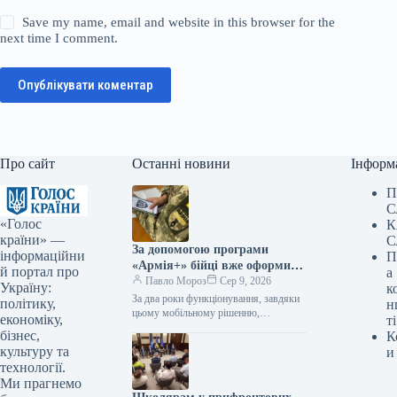
Save my name, email and website in this browser for the
next time I comment.
Опублікувати коментар
Про сайт
Останні новини
Інформ
П
С
«Голос
К
країни» —
С
За допомогою програми
інформаційни
П
«Армія+» бійці вже оформили
й портал про
а
майже 3 мільйони рапортів.
Павло Мороз
Сер 9, 2026
Україну:
к
За два роки функціонування, завдяки
політику,
н
цьому мобільному рішенню,
економіку,
ті
українські оборонці надіслали
бізнес,
К
приблизно 3 мільйони рапортів. За
культуру та
и
інформацією, наданою Укрінформом,
технології.
це…
Ми прагнемо