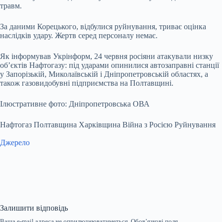
травм.
За даними Корецького, відбулися руйнування, триває оцінка
наслідків удару. Жертв серед персоналу немає.
Як інформував Укрінформ, 24 червня росіяни атакували низку
об’єктів Нафтогазу: під ударами опинилися автозаправні станції
у Запорізькій, Миколаївській і Дніпропетровській областях, а
також газовидобувні підприємства на Полтавщині.
Ілюстративне фото: Дніпропетровська ОВА
Нафтогаз Полтавщина Харківщина Війна з Росією Руйнування
Джерело
Залишити відповідь
Ваша e-mail адреса не оприлюднюватиметься.
Обов’язкові поля