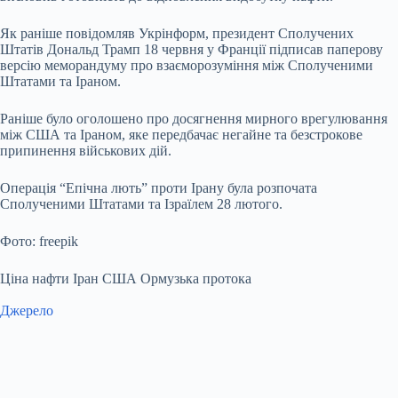
Як раніше повідомляв Укрінформ, президент Сполучених
Штатів Дональд Трамп 18 червня у Франції підписав паперову
версію меморандуму про взаєморозуміння між Сполученими
Штатами та Іраном.
Раніше було оголошено про досягнення мирного врегулювання
між США та Іраном, яке передбачає негайне та безстрокове
припинення військових дій.
Операція “Епічна лють” проти Ірану була розпочата
Сполученими Штатами та Ізраїлем 28 лютого.
Фото: freepik
Ціна нафти Іран США Ормузька протока
Джерело