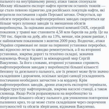
пального на внутрішньому ринку, атаки також спонукали
Москву збільшити експорт нафти протягом останніх тижнів —
це стало певною підмогою для російських покупців нафти, які
втратили постачання з країн Перської затоки. Очікується, що
обсяги переробки на нафтопереробних заводах скоротяться ще
більше через зупинки заводів та зменшення обсягів
виробництва. За оцінками аналітичної компанії OilX, середній
показник у травні має становити 4,58 млн барелів на добу. Це на
700 тис. барелів на добу, або на 13%, менше, ніж роком раніше, і
є найнижчим показником з жовтня 2009 року. Водночас, атаки
України спрямовані не лише на первинні установки переробки,
які відносно легко та швидко ремонтуються, а й на вторинні
установки, зокрема дорогі та технічно складні, зазначив
науковець Фонду Карнегі за міжнародний мир Сергій
Вакуленко. За його словами, вторинні установки сприяють
нафтопереробним заводам у виробництві більшої кількості
бензину та дизельного пального, але їх ремонт може бути значно
складнішим і дорожчим, оскільки західні санкції ускладнюють
постачання необхідних запчастин з-за кордону. Крім
нафтопереробних заводів, дрони атакують експортні термінали,
інфраструктуру нафтопроводів, зокрема насосні станції, а також
сховища. Якщо Росія розраховувала на виробництво та
зберігання більшого обсягу пального для уникнення повторення
паливних криз, то це може стати складнішим через скорочення
потужностей та обсягів зберігання, відзначив Вакуленко.