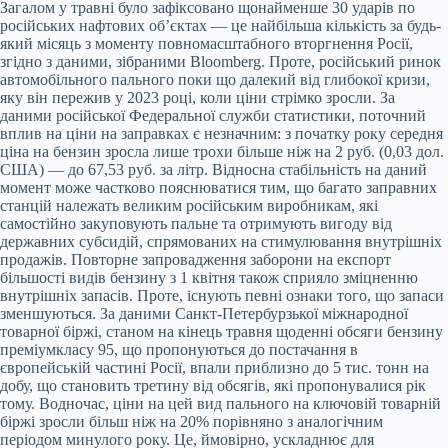
Загалом у травні було зафіксовано щонайменше 30 ударів по
російських нафтових об’єктах — це найбільша кількість за будь-
який місяць з моменту повномасштабного вторгнення Росії,
згідно з даними, зібраними Bloomberg. Проте, російський ринок
автомобільного пального поки що далекий від глибокої кризи,
яку він пережив у 2023 році, коли ціни стрімко зросли. За
даними російської Федеральної служби статистики, поточний
вплив на ціни на заправках є незначним: з початку року середня
ціна на бензин зросла лише трохи більше ніж на 2 руб. (0,03 дол.
США) — до 67,53 руб. за літр. Відносна стабільність на даний
момент може частково пояснюватися тим, що багато заправних
станцій належать великим російським виробникам, які
самостійно закуповують пальне та отримують вигоду від
державних субсидій, спрямованих на стимулювання внутрішніх
продажів. Повторне запровадження заборони на експорт
більшості видів бензину з 1 квітня також сприяло зміцненню
внутрішніх запасів. Проте, існують певні ознаки того, що запаси
зменшуються. За даними Санкт-Петербурзької міжнародної
товарної біржі, станом на кінець травня щоденні обсяги бензину
преміумкласу 95, що пропонуються до постачання в
європейській частині Росії, впали приблизно до 5 тис. тонн на
добу, що становить третину від обсягів, які пропонувалися рік
тому. Водночас, ціни на цей вид пального на ключовій товарній
біржі зросли більш ніж на 20% порівняно з аналогічним
періодом минулого року. Це, ймовірно, ускладнює для