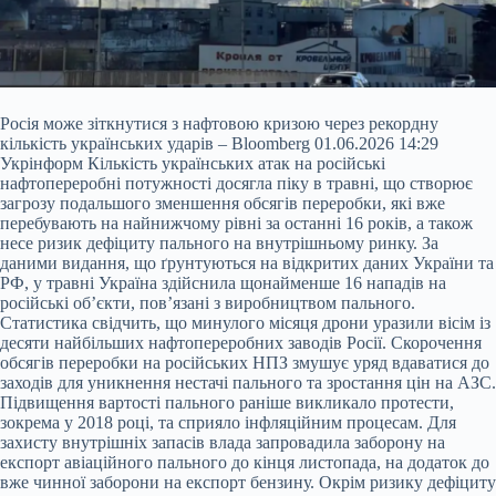
Росія може зіткнутися з нафтовою кризою через рекордну
кількість українських ударів – Bloomberg 01.06.2026 14:29
Укрінформ Кількість українських атак на російські
нафтопереробні потужності досягла піку в травні, що створює
загрозу подальшого зменшення обсягів переробки, які вже
перебувають на найнижчому рівні за останні 16 років, а також
несе ризик дефіциту пального на внутрішньому ринку. За
даними видання, що ґрунтуються на відкритих даних України та
РФ, у травні Україна здійснила щонайменше
16 нападів на
російські об’єкти, пов’язані з виробництвом пального.
Статистика свідчить, що минулого місяця дрони уразили вісім із
десяти найбільших нафтопереробних заводів Росії. Скорочення
обсягів переробки на російських НПЗ змушує уряд вдаватися до
заходів для уникнення нестачі пального та зростання цін на АЗС.
Підвищення вартості пального раніше викликало протести,
зокрема у 2018 році, та сприяло інфляційним процесам. Для
захисту внутрішніх запасів влада запровадила заборону на
експорт авіаційного пального до кінця листопада, на додаток до
вже чинної заборони на експорт бензину. Окрім ризику дефіциту