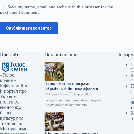
Save my name, email and website in this browser for the
next time I comment.
Опублікувати коментар
Про сайт
Останні новини
Інформ
П
С
«Голос
К
країни» —
С
За допомогою програми
інформаційни
П
«Армія+» бійці вже оформили
й портал про
а
майже 3 мільйони рапортів.
Павло Мороз
Сер 9, 2026
Україну:
к
За два роки функціонування, завдяки
політику,
н
цьому мобільному рішенню,
економіку,
ті
українські оборонці надіслали
бізнес,
К
приблизно 3 мільйони рапортів. За
культуру та
и
інформацією, наданою Укрінформом,
технології.
це…
Ми прагнемо
Школярам у прифронтових