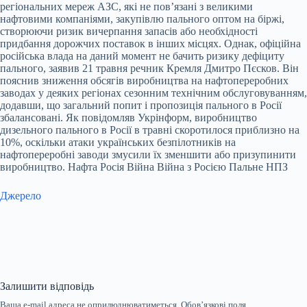
регіональних мереж АЗС, які не пов’язані з великими
нафтовими компаніями, закупівлю пального оптом на біржі,
створюючи ризик вичерпання запасів або необхідності
придбання дорожчих поставок в інших місцях. Однак, офіційна
російська влада на даний момент не бачить ризику дефіциту
пального, заявив 21 травня речник Кремля Дмитро Пєсков. Він
пояснив зниження обсягів виробництва на нафтопереробних
заводах у деяких регіонах сезонним технічним обслуговуванням,
додавши, що загальний попит і пропозиція пального в Росії
збалансовані. Як повідомляв Укрінформ, виробництво
дизельного пального в Росії в травні скоротилося приблизно на
10%, оскільки атаки українських безпілотників на
нафтопереробні заводи змусили їх зменшити або призупинити
виробництво. Нафта Росія Війна Війна з Росією Пальне НПЗ
Джерело
Залишити відповідь
Ваша e-mail адреса не оприлюднюватиметься.
Обов’язкові поля