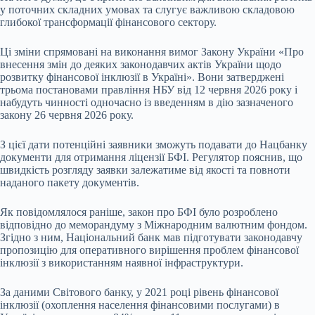
у поточних складних умовах та слугує важливою складовою
глибокої трансформації фінансового сектору.
Ці зміни спрямовані на виконання вимог Закону України «Про
внесення змін до деяких законодавчих актів України щодо
розвитку фінансової інклюзії в Україні». Вони затверджені
трьома постановами правління НБУ від 12 червня 2026 року і
набудуть чинності одночасно із введенням в дію зазначеного
закону 26 червня 2026 року.
З цієї дати потенційні заявники зможуть подавати до Нацбанку
документи для отримання ліцензії БФІ. Регулятор пояснив, що
швидкість розгляду заявки залежатиме від якості та повноти
наданого пакету документів.
Як повідомлялося раніше, закон про БФІ було розроблено
відповідно до меморандуму з Міжнародним валютним фондом.
Згідно з ним, Національний банк мав підготувати законодавчу
пропозицію для оперативного вирішення проблем фінансової
інклюзії з використанням наявної інфраструктури.
За даними Світового банку, у 2021 році рівень фінансової
інклюзії (охоплення населення фінансовими послугами) в