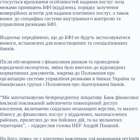
стосується врахування особливостей надання послуг поза
межами приміщень БФІ (відділень), порядку залучення
комерційних агентів для надання платіжних послуг, а також
вимог до специфіки системи внутрішнього контролю та
управління ризиками БФІ.
Водночас передбачено, що до БФІ не будуть застосовуватися
вимоги, встановлені для новостворених та спеціалізованих
банків.
Після обговорення з фінансовим ринком та проведення
юридичної експертизи, зміни було внесено до відповідних
нормативних документів, зокрема до Положення про
організацію системи управління ризиками в банках України та
банківських групах і Положення про ліцензування банків.
“Ми започатковуємо безпрецедентну ініціативу. Банк фінансової
інклюзії покликаний забезпечити повноцінний доступ
населення, включаючи соціально незахищені верстви, та малого
бізнесу до фінансових послуг у віддалених, малонаселених
районах, прилеглих до зон бойових дій, та на звільнених
територіях”, – підкреслив голова НБУ Андрій Пишний.
На його думку, це є критично важливим для виживання регіонів