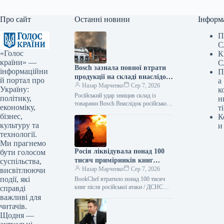
Про сайт
Останні новини
Інформ
П
С
«Голос
К
країни» —
С
Bosch зазнала повної втрати
інформаційни
П
продукції на складі внаслідок
й портал про
а
російського нападу
Назар Марченко
Сер 7, 2026
Україну:
к
Російський удар знищив склад із
політику,
н
товарами Bosch Внаслідок російської
економіку,
ті
атаки зруйновано склад логістичного
бізнес,
К
партнера Bosch, де зберігалася
культуру та
и
продукція. Як повідомляє Delo.ua,
технології.
Ми прагнемо
Росія ліквідувала понад 100
бути голосом
тисяч примірників книг
суспільства,
BookChef: деталі події
Назар Марченко
Сер 7, 2026
висвітлюючи
події, які
BookChef втратило понад 100 тисяч
книг після російської атаки / ДСНС
справді
Внаслідок російського обстрілу було
важливі для
знищено резервний склад логістичного
читачів.
партнера…
Щодня —