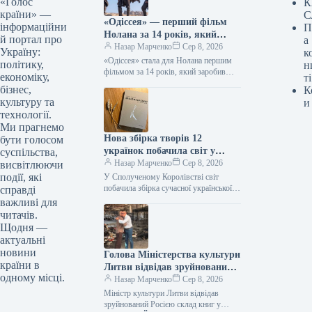
«Голос
К
країни» —
С
«Одіссея» — перший фільм
інформаційни
П
Нолана за 14 років, який
й портал про
а
перетнув позначку в 1
Назар Марченко
Сер 8, 2026
Україну:
к
мільярд доларів.
«Одіссея» стала для Нолана першим
політику,
н
фільмом за 14 років, який заробив
економіку,
ті
понад $1 мільярд 08.08.2026 14:27
бізнес,
К
Укрінформ Стрічка Крістофера
культуру та
и
Нолана…
технології.
Ми прагнемо
Нова збірка творів 12
бути голосом
українок побачила світ у
суспільства,
Великій Британії, тоді як у
Назар Марченко
Сер 8, 2026
висвітлюючи
Швеції презентовано видання
події, які
У Сполученому Королівстві світ
Наталки Ворожбит.
побачила збірка сучасної української
справді
жіночої поезії “War-Torn Voices:
важливі для
Ukrainian Women’s Poetry”, що вміщує
читачів.
твори 12 автор_ок.…
Щодня —
актуальні
новини
Голова Міністерства культури
країни в
Литви відвідав зруйнований
одному місці.
російськими військами склад
Назар Марченко
Сер 8, 2026
книг у Харкові
Міністр культури Литви відвідав
зруйнований Росією склад книг у