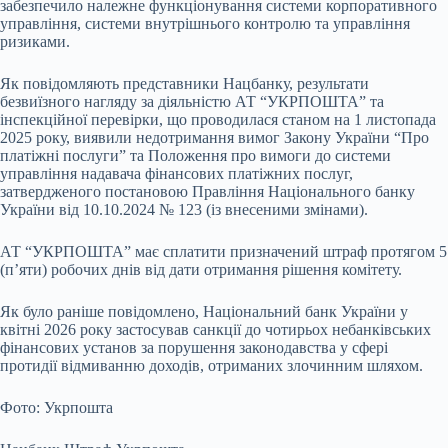
забезпечило належне функціонування системи корпоративного
управління, системи внутрішнього контролю та управління
ризиками.
Як повідомляють представники Нацбанку, результати
безвиїзного нагляду за діяльністю АТ “УКРПОШТА” та
інспекційної перевірки, що проводилася станом на 1 листопада
2025 року, виявили недотримання вимог Закону України “Про
платіжні послуги” та Положення про вимоги до системи
управління надавача фінансових платіжних послуг,
затвердженого постановою Правління Національного банку
України від 10.10.2024 № 123 (із внесеними змінами).
АТ “УКРПОШТА” має сплатити призначений штраф протягом 5
(п’яти) робочих днів від дати отримання рішення комітету.
Як було раніше повідомлено, Національний банк України у
квітні 2026 року застосував санкції до чотирьох небанківських
фінансових установ за порушення законодавства у сфері
протидії відмиванню доходів, отриманих злочинним шляхом.
Фото: Укрпошта