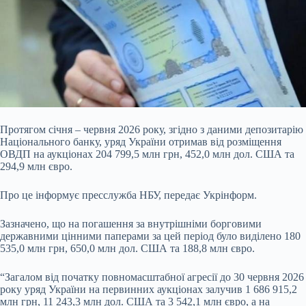
Протягом січня – червня 2026 року, згідно з даними депозитарію
Національного банку, уряд України отримав від розміщення
ОВДП на аукціонах 204 799,5 млн грн, 452,0 млн дол. США та
294,9 млн євро.
Про це інформує пресслужба НБУ, передає Укрінформ.
Зазначено, що на погашення за внутрішніми борговими
державними цінними паперами за цей період було виділено 180
535,0 млн
грн, 650,0 млн дол. США та 188,8 млн євро.
“Загалом від початку повномасштабної агресії до 30 червня 2026
року уряд України на первинних аукціонах залучив 1 686 915,2
млн грн, 11 243,3 млн дол. США та 3 542,1 млн євро, а на