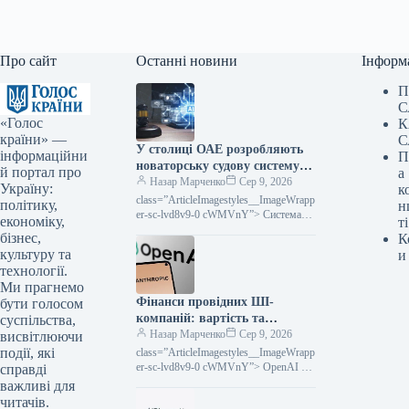
Про сайт
Останні новини
Інформ
П
С
«Голос
К
країни» —
С
У столиці ОАЕ розробляють
інформаційни
П
новаторську судову систему
й портал про
а
на базі штучного інтелекту.
Назар Марченко
Сер 9, 2026
Україну:
к
class=”ArticleImagestyles__ImageWrapp
політику,
н
er-sc-lvd8v9-0 cWMVnY”> Система
економіку,
ті
надаватиме підтримку суддям та
бізнес,
К
правникам у процесі розгляду справ,
культуру та
и
проте остаточні вердикти
технології.
залишатимуться за людьми, Фото:
Ми прагнемо
magnificАдміністрація…
Фінанси провідних ШІ-
бути голосом
компаній: вартість та
суспільства,
прибутки OpenAI і Anthropic
Назар Марченко
Сер 9, 2026
висвітлюючи
події, які
class=”ArticleImagestyles__ImageWrapp
er-sc-lvd8v9-0 cWMVnY”> OpenAI та
справді
AnthropicПопри існування десятків, а
важливі для
то й сотень стартапів у всьому світі, на
читачів.