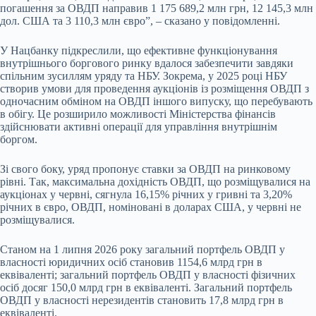
погашення за ОВДП направив 1 175 689,2 млн грн, 12 145,3 млн
дол. США та 3 110,3 млн євро”, – сказано у повідомленні.
У Нацбанку підкреслили, що ефективне функціонування
внутрішнього боргового ринку вдалося забезпечити завдяки
спільним зусиллям уряду та НБУ. Зокрема, у 2025 році НБУ
створив умови для проведення аукціонів із розміщення ОВДП з
одночасним обміном на ОВДП іншого випуску, що перебувають
в обігу. Це розширило можливості Міністерства фінансів
здійснювати активні операції для управління внутрішнім
боргом.
Зі свого боку, уряд пропонує ставки за ОВДП на ринковому
рівні. Так, максимальна дохідність ОВДП, що розміщувалися на
аукціонах у червні, сягнула 16,15% річних у гривні та 3,20%
річних в євро, ОВДП, номіновані в доларах США, у червні не
розміщувалися.
Станом на 1 липня 2026 року загальний портфель ОВДП у
власності юридичних осіб становив 1154,6 млрд грн в
еквіваленті; загальний портфель ОВДП у власності фізичних
осіб досяг 150,0 млрд грн в еквіваленті. Загальний портфель
ОВДП у власності нерезидентів становить 17,8 млрд грн в
еквіваленті.